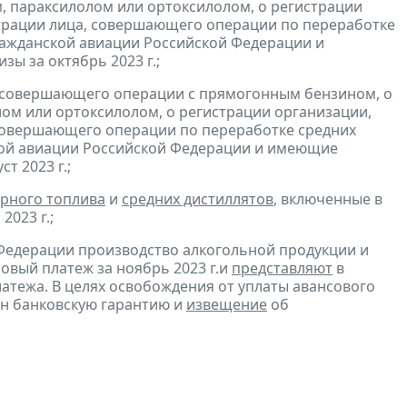
, параксилолом или ортоксилолом, о регистрации
трации лица, совершающего операции по переработке
гражданской авиации Российской Федерации и
зы за октябрь 2023 г.;
, совершающего операции с прямогонным бензином, о
ом или ортоксилолом, о регистрации организации,
совершающего операции по переработке средних
ской авиации Российской Федерации и имеющие
ст 2023 г.;
рного топлива
и
средних дистиллятов
, включенные в
2023 г.;
Федерации производство алкогольной продукции и
овый платеж за ноябрь 2023 г.и
представляют
в
атежа. В целях освобождения от уплаты авансового
н банковскую гарантию и
извещение
об