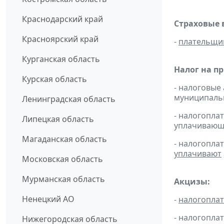
Краснодарский край
Страховые 
Красноярский край
-
плательщи
Курганская область
Налог на п
Курская область
- налоговые
муниципальн
Ленинградская область
- налогопл
Липецкая область
уплачивающи
Магаданская область
- налогопла
уплачивают
Московская область
Мурманская область
Акцизы:
Ненецкий АО
-
налогопла
- налогопла
Нижегородская область