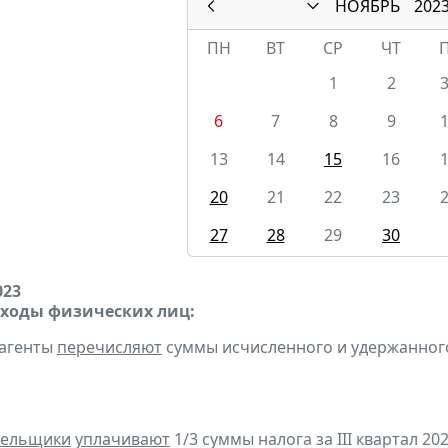
НОЯБРЬ
202
ПН
ВТ
СР
ЧТ
1
2
6
7
8
9
13
14
15
16
20
21
22
23
27
28
29
30
023
оходы физических лиц:
 агенты
перечисляют
суммы исчисленного и удержанного н
тельщики
уплачивают
1/3 суммы налога за III квартал 2023