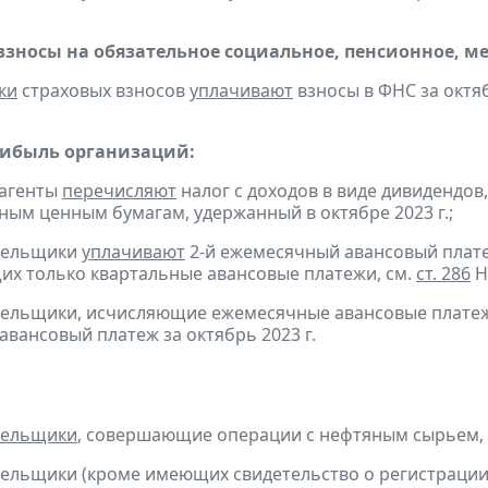
взносы на обязательное социальное, пенсионное, м
ки
страховых взносов
уплачивают
взносы в ФНС за октяб
рибыль организаций:
 агенты
перечисляют
налог с доходов в виде дивидендов
ым ценным бумагам, удержанный в октябре 2023 г.;
ательщики
уплачивают
2-й ежемесячный авансовый платеж 
х только квартальные авансовые платежи, см.
ст. 286
Н
тельщики, исчисляющие ежемесячные авансовые платеж
авансовый платеж за октябрь 2023 г.
тельщики
, совершающие операции с нефтяным сырьем,
тельщики (кроме имеющих свидетельство о регистраци