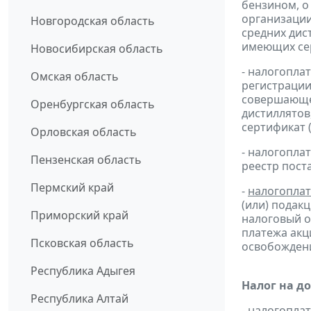
бензином, о
организации
Новгородская область
средних дис
имеющих сер
Новосибирская область
- налогопла
Омская область
регистрации
совершающей
Оренбургская область
дистиллятов
сертификат 
Орловская область
- налогопл
Пензенская область
реестр пост
Пермский край
-
налогопла
(или) подак
Приморский край
налоговый 
платежа ак
Псковская область
освобождени
Республика Адыгея
Налог на д
Республика Алтай
- налогопл