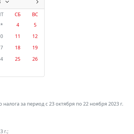
3
ПТ
СБ
ВС
3*
4
5
10
11
12
17
18
19
24
25
26
алога за период с 23 октября по 22 ноября 2023 г.
 г.;