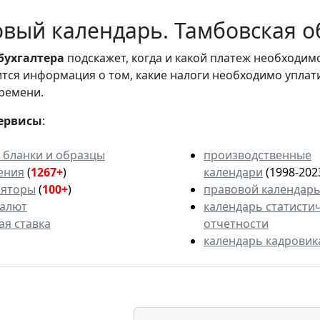
вый календарь. Тамбовская об
бухгалтера
подскажет, когда и какой платеж необходи
вится информация о том, какие налоги необходимо уплат
ремени.
ервисы
:
 бланки и образцы
производственные
ения
(
1267+
)
календари
(1998-202
ляторы
(
100+
)
правовой календар
валют
календарь статисти
ая ставка
отчетности
календарь кадровик