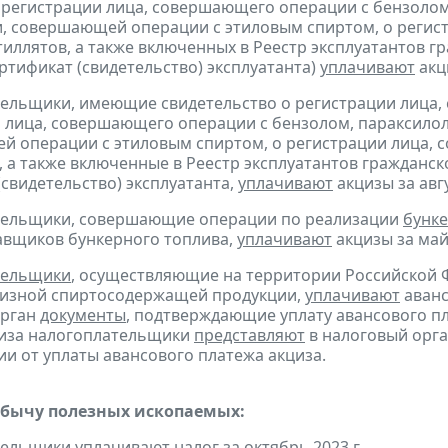
 регистрации лица, совершающего операции с бензолом
, совершающей операции с этиловым спиртом, о регис
тиллятов, а также включенных в Реестр эксплуатантов 
тификат (свидетельство) эксплуатанта)
уплачивают
акци
тельщики, имеющие свидетельство о регистрации лица
 лица, совершающего операции с бензолом, параксилол
 операции с этиловым спиртом, о регистрации лица, 
, а также включенные в Реестр эксплуатантов граждан
(свидетельство) эксплуатанта,
уплачивают
акцизы за авгу
ательщики, совершающие операции по реализации
бунке
авщиков бункерного топлива,
уплачивают
акцизы за май 
тельщики
, осуществляющие на территории Российской 
цизной спиртосодержащей продукции,
уплачивают
аванс
орган
документы
, подтверждающие уплату авансового пл
циза налогоплательщики
представляют
в налоговый орга
и от уплаты авансового платежа акциза.
обычу полезных ископаемых:
ательщики
уплачивают
налог за октябрь 2023 г.