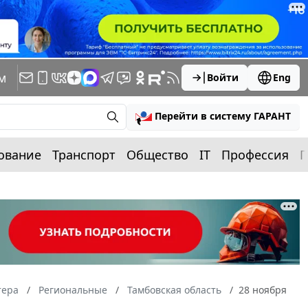
м
Войти
Eng
Перейти в систему ГАРАНТ
ование
Транспорт
Общество
IT
Профессия
П
тера
Региональные
Тамбовская область
28 ноября