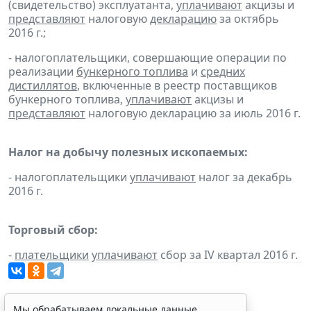
(свидетельство) эксплуатанта,
уплачивают
акцизы и
представляют
налоговую
декларацию
за октябрь
2016 г.;
- налогоплательщики, совершающие операции по
реализации
бункерного топлива
и
средних
дистиллятов
, включенные в реестр поставщиков
бункерного топлива,
уплачивают
акцизы и
представляют
налоговую декларацию за июль 2016 г.
Налог на добычу полезных ископаемых:
- налогоплательщики
уплачивают
налог за декабрь
2016 г.
Торговый сбор:
-
плательщики
уплачивают
сбор за IV квартал 2016 г.
Мы обрабатываем локальные данные