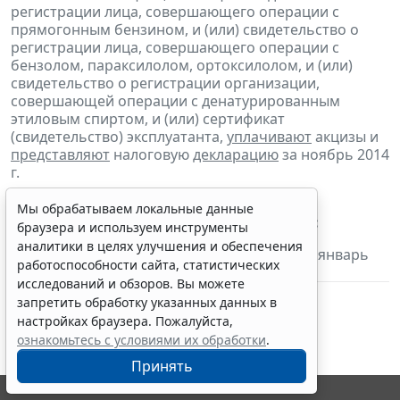
регистрации лица, совершающего операции с
прямогонным бензином, и (или) свидетельство о
регистрации лица, совершающего операции с
бензолом, параксилолом, ортоксилолом, и (или)
свидетельство о регистрации организации,
совершающей операции с денатурированным
этиловым спиртом, и (или) сертификат
(свидетельство) эксплуатанта,
уплачивают
акцизы и
представляют
налоговую
декларацию
за ноябрь 2014
г.
Мы обрабатываем локальные данные
Налог на добычу полезных ископаемых:
браузера и используем инструменты
аналитики в целях улучшения и обеспечения
- налогоплательщики
уплачивают
налог за январь
работоспособности сайта, статистических
2015 г.
исследований и обзоров. Вы можете
запретить обработку указанных данных в
настройках браузера. Пожалуйста,
ознакомьтесь с условиями их обработки
.
Принять