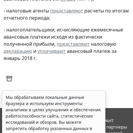
- налоговые агенты
представляют
расчеты по итогам
отчетного периода;
- налогоплательщики, исчисляющие ежемесячные
авансовые платежи исходя из фактически
полученной прибыли,
представляют
налоговую
декларацию
и
уплачивают
авансовый платеж за
январь 2018 г.
Мы обрабатываем локальные данные
браузера и используем инструменты
аналитики в целях улучшения и обеспечения
работоспособности сайта, статистических
© ООО "НПП "ГАРАНТ-СЕРВИС", 2026. Система ГАРАНТ
исследований и обзоров. Вы можете
выпускается с 1990 года. Компания "Гарант" и ее партнеры
запретить обработку указанных данных в