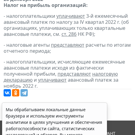
Налог на прибыль организаций:
- налогоплательщики
уплачивают
3-й ежемесячный
авансовый платеж по налогу за lV квартал 2022 г. (об
организациях, уплачивающих только квартальные
авансовые платежи, см.
ст. 286
НК РФ);
- налоговые агенты
представляют
расчеты по итогам
отчетного периода;
- налогоплательщики, исчисляющие ежемесячные
авансовые платежи исходя из фактически
полученной прибыли,
представляют
налоговую
декларацию
и
уплачивают
авансовый платеж за
ноябрь 2022 г.
Мы обрабатываем локальные данные
браузера и используем инструменты
аналитики в целях улучшения и обеспечения
работоспособности сайта, статистических
© ООО "НПП "ГАРАНТ-СЕРВИС", 2026. Система ГАРАНТ
исследований и обзоров. Вы можете