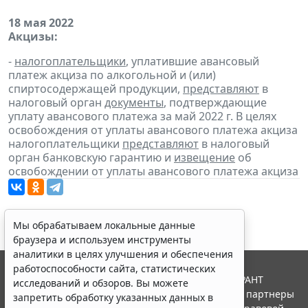
18 мая 2022
Акцизы:
-
налогоплательщики
, уплатившие авансовый
платеж акциза по алкогольной и (или)
спиртосодержащей продукции,
представляют
в
налоговый орган
документы
, подтверждающие
уплату авансового платежа за май 2022 г. В целях
освобождения от уплаты авансового платежа акциза
налогоплательщики
представляют
в налоговый
орган банковскую гарантию и
извещение
об
освобождении от уплаты авансового платежа акциза
Мы обрабатываем локальные данные
браузера и используем инструменты
аналитики в целях улучшения и обеспечения
работоспособности сайта, статистических
© ООО "НПП "ГАРАНТ-СЕРВИС", 2026. Система ГАРАНТ
исследований и обзоров. Вы можете
выпускается с 1990 года. Компания "Гарант" и ее партнеры
запретить обработку указанных данных в