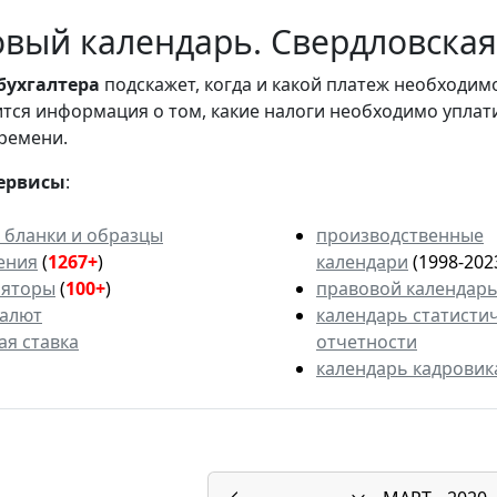
вый календарь. Свердловская 
бухгалтера
подскажет, когда и какой платеж необходи
вится информация о том, какие налоги необходимо уплат
ремени.
ервисы
:
 бланки и образцы
производственные
ения
(
1267+
)
календари
(1998-202
ляторы
(
100+
)
правовой календар
валют
календарь статисти
ая ставка
отчетности
календарь кадровик