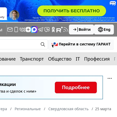
м
Войти
Eng
Перейти в систему ГАРАНТ
ование
Транспорт
Общество
IT
Профессия
П
тера
Региональные
Свердловская область
25 марта