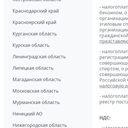
- налогопла
Краснодарский край
бензином, о
организации
Красноярский край
этиловым сп
организации
Курганская область
гражданской
представля
Курская область
- налогопла
Ленинградская область
регистрации
совершающей
Липецкая область
спиртом, о 
совершающей
Магаданская область
Российской 
налоговую 
Московская область
- налогопл
реестр пост
Мурманская область
Ненецкий АО
НДС:
Нижегородская область