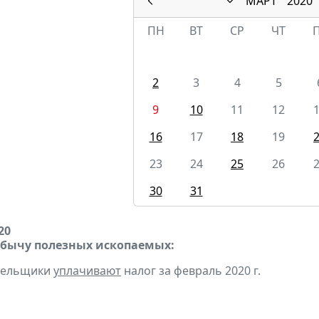
МАРТ
2020
ПН
ВТ
СР
ЧТ
2
3
4
5
9
10
11
12
16
17
18
19
23
24
25
26
30
31
20
обычу полезных ископаемых:
ательщики
уплачивают
налог за февраль 2020 г.