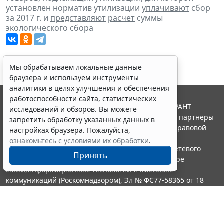
установлен норматив утилизации
уплачивают
сбор
за 2017 г. и
представляют
расчет
суммы
экологического сбора
Мы обрабатываем локальные данные
браузера и используем инструменты
аналитики в целях улучшения и обеспечения
работоспособности сайта, статистических
© ООО "НПП "ГАРАНТ-СЕРВИС", 2026. Система ГАРАНТ
исследований и обзоров. Вы можете
выпускается с 1990 года. Компания "Гарант" и ее партнеры
запретить обработку указанных данных в
являются участниками Российской ассоциации правовой
настройках браузера. Пожалуйста,
информации ГАРАНТ.
ознакомьтесь с условиями их обработки
.
Портал ГАРАНТ.РУ зарегистрирован в качестве сетевого
Принять
издания Федеральной службой по надзору в сфере
связи,информационных технологий и массовых
коммуникаций (Роскомнадзором), Эл № ФС77-58365 от 18
июня 2014 года.
16+