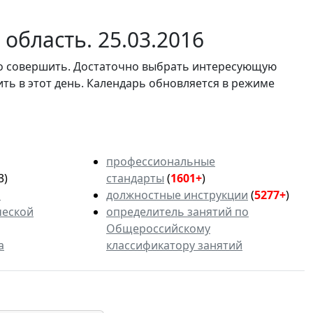
область. 25.03.2016
мо совершить. Достаточно выбрать интересующую
ить в этот день. Календарь обновляется в режиме
профессиональные
3)
стандарты
(
1601+
)
ь
должностные инструкции
(
5277+
)
ческой
определитель занятий по
Общероссийскому
а
классификатору занятий