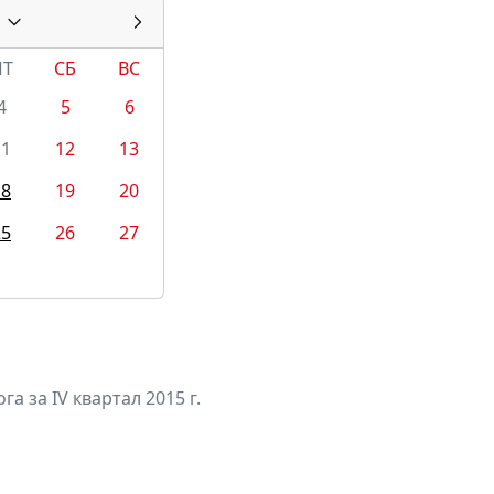
ПТ
СБ
ВС
4
5
6
11
12
13
18
19
20
25
26
27
а за IV квартал 2015 г.