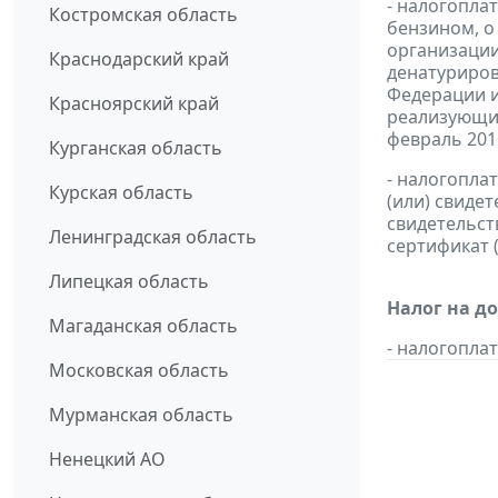
- налогопла
Костромская область
бензином, о
организации
Краснодарский край
денатуриров
Федерации и
Красноярский край
реализующих
февраль 2016
Курганская область
- налогопла
Курская область
(или) свиде
свидетельст
Ленинградская область
сертификат 
Липецкая область
Налог на д
Магаданская область
- налогопл
Московская область
Мурманская область
Ненецкий АО