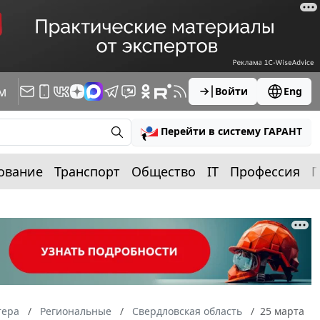
м
Войти
Eng
Перейти в систему ГАРАНТ
ование
Транспорт
Общество
IT
Профессия
П
тера
Региональные
Свердловская область
25 марта