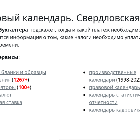
вый календарь. Свердловская 
бухгалтера
подскажет, когда и какой платеж необходи
вится информация о том, какие налоги необходимо уплат
ремени.
ервисы
:
 бланки и образцы
производственные
ения
(
1267+
)
календари
(1998-202
ляторы
(
100+
)
правовой календар
валют
календарь статисти
ая ставка
отчетности
календарь кадровик