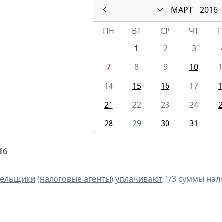
МАРТ
2016
ПН
ВТ
СР
ЧТ
1
2
3
7
8
9
10
14
15
16
17
21
22
23
24
28
29
30
31
16
тельщики
(
налоговые агенты
)
уплачивают
1/3 суммы налог