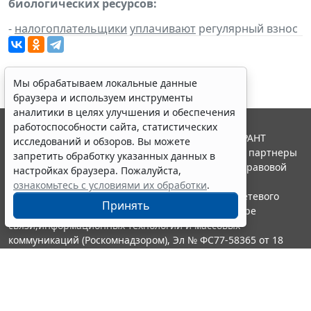
биологических ресурсов:
-
налогоплательщики
уплачивают
регулярный взнос
Мы обрабатываем локальные данные
браузера и используем инструменты
аналитики в целях улучшения и обеспечения
работоспособности сайта, статистических
© ООО "НПП "ГАРАНТ-СЕРВИС", 2026. Система ГАРАНТ
исследований и обзоров. Вы можете
выпускается с 1990 года. Компания "Гарант" и ее партнеры
запретить обработку указанных данных в
являются участниками Российской ассоциации правовой
настройках браузера. Пожалуйста,
информации ГАРАНТ.
ознакомьтесь с условиями их обработки
.
Портал ГАРАНТ.РУ зарегистрирован в качестве сетевого
Принять
издания Федеральной службой по надзору в сфере
связи,информационных технологий и массовых
коммуникаций (Роскомнадзором), Эл № ФС77-58365 от 18
июня 2014 года.
16+
Контакты
8-800-200-88-88