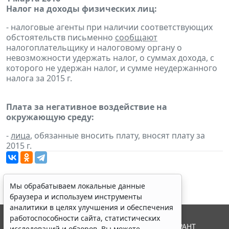
Налог на доходы физических лиц:
- налоговые агенты при наличии соответствующих
обстоятельств письменно
сообщают
налогоплательщику и налоговому органу о
невозможности удержать налог, о суммах дохода, с
которого не удержан налог, и сумме неудержанного
налога за 2015 г.
Плата за негативное воздействие на
окружающую среду:
-
лица
, обязанные вносить плату, вносят плату за
2015 г.
Мы обрабатываем локальные данные
браузера и используем инструменты
аналитики в целях улучшения и обеспечения
работоспособности сайта, статистических
© ООО "НПП "ГАРАНТ-СЕРВИС", 2026. Система ГАРАНТ
исследований и обзоров. Вы можете