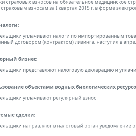
ки
страховых взносов на обязательное медицинское ст
страховым взносам за I квартал 2015 г. в форме электр
налоги:
тельщики
уплачивают
налоги по импортированным товара
нный договором (контрактом) лизинга, наступил в апре
горный бизнес:
ательщики
представляют
налоговую декларацию
и
уплач
льзование объектами водных биологических ресурсо
тельщики
уплачивают
регулярный взнос
емые сделки:
ательщики
направляют
в налоговый орган
уведомление
о