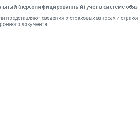
ьный (персонифицированный) учет в системе обяза
ели
представляют
сведения о страховых взносах и страхов
ронного документа