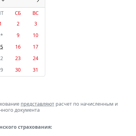
ПТ
СБ
ВС
1
2
3
8*
9
10
15
16
17
22
23
24
29
30
31
ахование
представляют
расчет по начисленным и
онного документа
ского страхования: