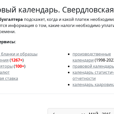
вый календарь. Свердловская 
бухгалтера
подскажет, когда и какой платеж необходи
вится информация о том, какие налоги необходимо уплат
ремени.
ервисы
:
 бланки и образцы
производственные
ения
(
1267+
)
календари
(1998-202
ляторы
(
100+
)
правовой календар
валют
календарь статисти
ая ставка
отчетности
календарь кадровик