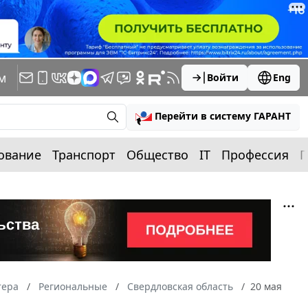
м
Войти
Eng
Перейти в систему ГАРАНТ
ование
Транспорт
Общество
IT
Профессия
П
тера
Региональные
Свердловская область
20 мая