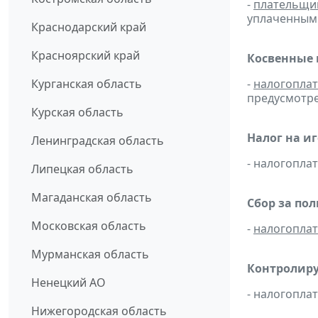
-
плательщи
уплаченным 
Краснодарский край
Красноярский край
Косвенные 
Курганская область
-
налогопла
предусмотре
Курская область
Налог на и
Ленинградская область
- налогопл
Липецкая область
Магаданская область
Сбор за по
Московская область
-
налогопла
Мурманская область
Контролиру
Ненецкий АО
- налогопл
Нижегородская область