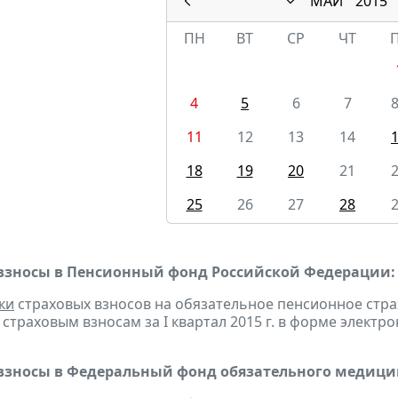
МАЙ
2015
ПН
ВТ
СР
ЧТ
4
5
6
7
11
12
13
14
18
19
20
21
25
26
27
28
взносы в Пенсионный фонд Российской Федерации:
ки
страховых взносов на обязательное пенсионное стр
страховым взносам за I квартал 2015 г. в форме электр
взносы в Федеральный фонд обязательного медицин