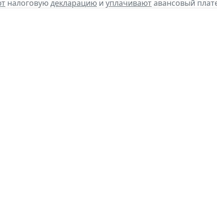
ют
налоговую
декларацию
и
уплачивают
авансовый платеж