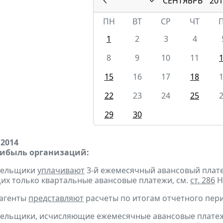
СЕНТЯБРЬ
201
ПН
ВТ
СР
ЧТ
1
2
3
4
8
9
10
11
15
16
17
18
22
23
24
25
29
30
 2014
рибыль организаций:
ательщики
уплачивают
3-й ежемесячный авансовый платеж 
х только квартальные авансовые платежи, см.
ст. 286
Н
 агенты
представляют
расчеты по итогам отчетного пери
тельщики, исчисляющие ежемесячные авансовые платеж