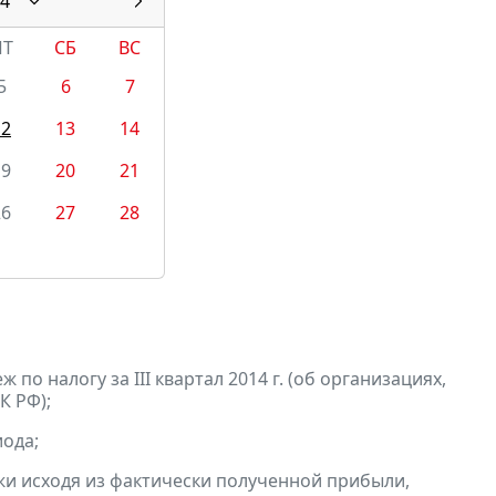
4
ПТ
СБ
ВС
5
6
7
12
13
14
19
20
21
26
27
28
по налогу за III квартал 2014 г. (об организациях,
К РФ);
ода;
и исходя из фактически полученной прибыли,