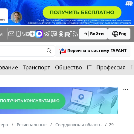
м
Войти
Eng
Перейти в систему ГАРАНТ
ование
Транспорт
Общество
IT
Профессия
П
тера
Региональные
Свердловская область
29