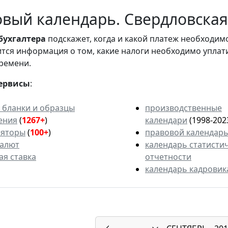
вый календарь. Свердловская 
бухгалтера
подскажет, когда и какой платеж необходи
вится информация о том, какие налоги необходимо уплат
ремени.
ервисы
:
 бланки и образцы
производственные
ения
(
1267+
)
календари
(1998-202
ляторы
(
100+
)
правовой календар
валют
календарь статисти
ая ставка
отчетности
календарь кадровик