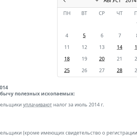
АВГУСТ
2014
ПН
ВТ
СР
ЧТ
4
5
6
7
11
12
13
14
18
19
20
21
25
26
27
28
2014
обычу полезных ископаемых:
ательщики
уплачивают
налог за июль 2014 г.
тельщики (кроме имеющих свидетельство о регистраци