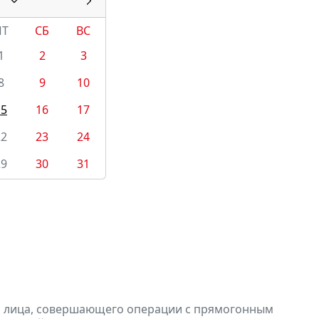
ПТ
СБ
ВС
1
2
3
8
9
10
15
16
17
22
23
24
29
30
31
и лица, совершающего операции с прямогонным