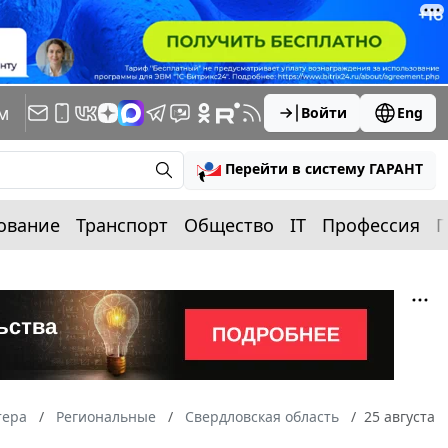
м
Войти
Eng
Перейти в систему ГАРАНТ
ование
Транспорт
Общество
IT
Профессия
П
тера
Региональные
Свердловская область
25 августа