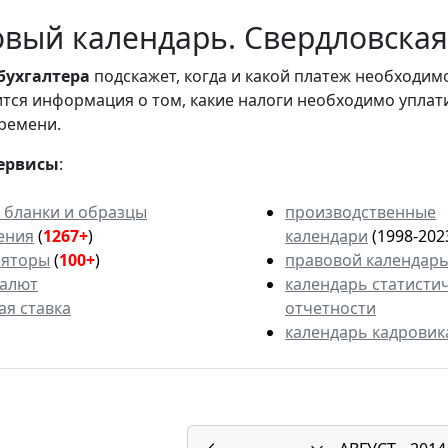
вый календарь. Свердловская 
бухгалтера
подскажет, когда и какой платеж необходи
вится информация о том, какие налоги необходимо уплат
ремени.
ервисы
:
 бланки и образцы
производственные
ения
(
1267+
)
календари
(1998-202
ляторы
(
100+
)
правовой календар
валют
календарь статисти
ая ставка
отчетности
календарь кадровик