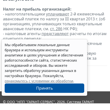
Налог на прибыль организаций:
- налогоплательщики
уплачивают
2-й ежемесячный
авансовый платеж по налогу за III квартал 2013 г. (об
организациях, уплачивающих только квартальные
авансовые платежи, см.
ст. 286
НК РФ);
- налоговые агенты
представляют
расчеты по итогам
отчетного периода;
- налогоплательщики, исчисляющие ежемесячные
Мы обрабатываем локальные данные
авансовые платежи исходя из фактически
браузера и используем инструменты
полученной прибыли,
представляют
налоговую
аналитики в целях улучшения и обеспечения
декларацию
и
уплачивают
авансовый платеж за
работоспособности сайта, статистических
июль 2013 г.
исследований и обзоров. Вы можете
запретить обработку указанных данных в
настройках браузера. Пожалуйста,
ознакомьтесь с условиями их обработки
.
Принять
© ООО "НПП "ГАРАНТ-СЕРВИС", 2026. Система ГАРАНТ
выпускается с 1990 года. Компания "Гарант" и ее партнеры