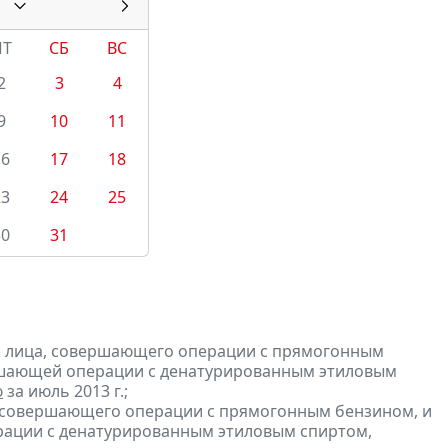
ПТ
СБ
ВС
2
3
4
9
10
11
16
17
18
23
24
25
30
31
и лица, совершающего операции с прямогонным
ершающей операции с денатурированным этиловым
ю
за июль 2013 г.;
, совершающего операции с прямогонным бензином, и
ерации с денатурированным этиловым спиртом,