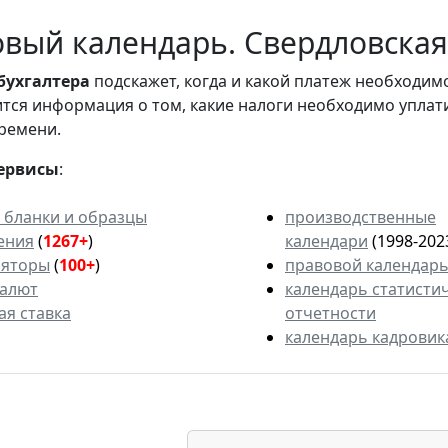
вый календарь. Свердловская 
бухгалтера
подскажет, когда и какой платеж необходи
вится информация о том, какие налоги необходимо уплат
ремени.
ервисы
:
 бланки и образцы
производственные
ения
(
1267+
)
календари
(1998-202
ляторы
(
100+
)
правовой календар
валют
календарь статисти
ая ставка
отчетности
календарь кадровик