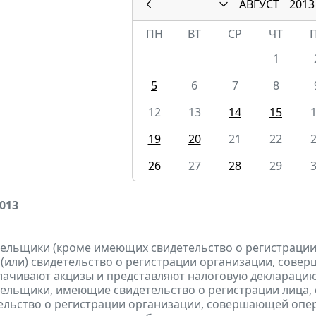
АВГУСТ
2013
ПН
ВТ
СР
ЧТ
1
5
6
7
8
12
13
14
15
19
20
21
22
26
27
28
29
2013
тельщики (кроме имеющих свидетельство о регистраци
 (или) свидетельство о регистрации организации, сов
лачивают
акцизы и
представляют
налоговую
деклараци
тельщики, имеющие свидетельство о регистрации лица
тельство о регистрации организации, совершающей оп