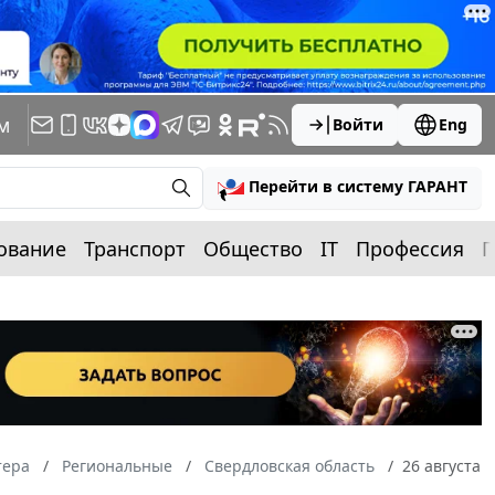
м
Войти
Eng
Перейти в систему ГАРАНТ
ование
Транспорт
Общество
IT
Профессия
П
тера
Региональные
Свердловская область
26 августа