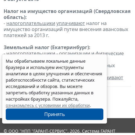
Налог на имущество организаций (Свердловская
область):
-
налогоплательщики
уплачивают
налог на
имущество организаций путем внесения авансовых
платежей за 2013 г.
Земельный налог (Екатеринбург):
- налогоплательщики - организации и физические
лица, являющиеся индивидуальными
Мы обрабатываем локальные данные
предпринимателями, в отношении земельных
браузера и используем инструменты
участков, используемых ими в
аналитики в целях улучшения и обеспечения
предпринимательской деятельности,
уплачивают
работоспособности сайта, статистических
авансовый платеж по налогу за 2013 г.
исследований и обзоров. Вы можете
запретить обработку указанных данных в
настройках браузера. Пожалуйста,
ознакомьтесь с условиями их обработки
.
Принять
© ООО "НПП "ГАРАНТ-СЕРВИС", 2026. Система ГАРАНТ