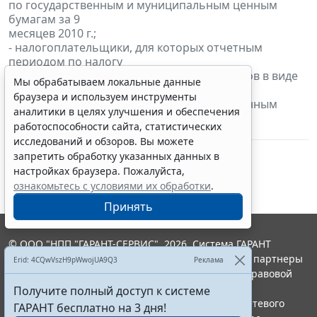
по государственным и муниципальным ценным
бумагам за 9
месяцев 2010 г.;
- налогоплательщики, для которых отчетным
периодом по налогу
является месяц, уплачивают налог с доходов в виде
Мы обрабатываем локальные данные
процентов
браузера и используем инструменты
по государственным и муниципальным ценным
аналитики в целях улучшения и обеспечения
бумагам за сентябрь
работоспособности сайта, статистических
2010 г.
исследований и обзоров. Вы можете
запретить обработку указанных данных в
настройках браузера. Пожалуйста,
ознакомьтесь с условиями их обработки
.
Принять
© ООО "НПП "ГАРАНТ-СЕРВИС", 2026. Система ГАРАНТ
выпускается с 1990 года. Компания "Гарант" и ее партнеры
Erid: 4CQwVszH9pWwojUA9Q3
Реклама
являются участниками Российской ассоциации правовой
информации ГАРАНТ.
Получите полный доступ к системе
Портал ГАРАНТ.РУ зарегистрирован в качестве сетевого
ГАРАНТ бесплатно на 3 дня!