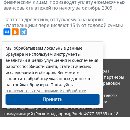
физическим лицам, производят уплату ежемесячных
авансовых платежей по налогу за октябрь 2009 г.
Плата за древесину, отпускаемую на корню:
- плательщики перечисляют 15 % от годовой суммы
Мы обрабатываем локальные данные
браузера и используем инструменты
аналитики в целях улучшения и обеспечения
работоспособности сайта, статистических
© ООО "НПП "ГАРАНТ-СЕРВИС", 2026. Система ГАРАНТ
исследований и обзоров. Вы можете
выпускается с 1990 года. Компания "Гарант" и ее партнеры
запретить обработку указанных данных в
являются участниками Российской ассоциации правовой
настройках браузера. Пожалуйста,
информации ГАРАНТ.
ознакомьтесь с условиями их обработки
.
Портал ГАРАНТ.РУ зарегистрирован в качестве сетевого
Принять
издания Федеральной службой по надзору в сфере
связи,информационных технологий и массовых
коммуникаций (Роскомнадзором), Эл № ФС77-58365 от 18
июня 2014 года.
16+