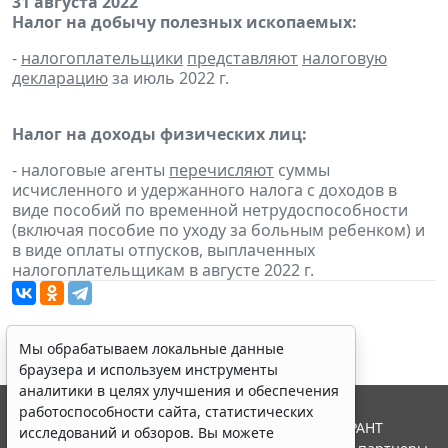
31 августа 2022
Налог на добычу полезных ископаемых:
-
налогоплательщики
представляют
налоговую
декларацию
за июль 2022 г.
Налог на доходы физических лиц:
- налоговые агенты
перечисляют
суммы
исчисленного и удержанного налога с доходов в
виде пособий по временной нетрудоспособности
(включая пособие по уходу за больным ребенком) и
в виде оплаты отпусков, выплаченных
налогоплательщикам в августе 2022 г.
Мы обрабатываем локальные данные
браузера и используем инструменты
аналитики в целях улучшения и обеспечения
работоспособности сайта, статистических
© ООО "НПП "ГАРАНТ-СЕРВИС", 2026. Система ГАРАНТ
исследований и обзоров. Вы можете