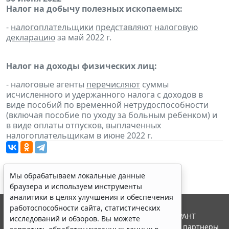
Налог на добычу полезных ископаемых:
-
налогоплательщики
представляют
налоговую
декларацию
за май 2022 г.
Налог на доходы физических лиц:
- налоговые агенты
перечисляют
суммы
исчисленного и удержанного налога с доходов в
виде пособий по временной нетрудоспособности
(включая пособие по уходу за больным ребенком) и
в виде оплаты отпусков, выплаченных
налогоплательщикам в июне 2022 г.
Мы обрабатываем локальные данные
браузера и используем инструменты
аналитики в целях улучшения и обеспечения
работоспособности сайта, статистических
© ООО "НПП "ГАРАНТ-СЕРВИС", 2026. Система ГАРАНТ
исследований и обзоров. Вы можете
выпускается с 1990 года. Компания "Гарант" и ее партнеры