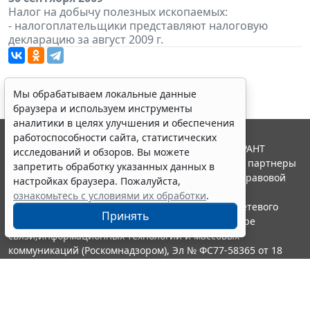
Налог на добычу полезных ископаемых:
- налогоплательщики представляют налоговую
декларацию за август 2009 г.
Мы обрабатываем локальные данные
браузера и используем инструменты
аналитики в целях улучшения и обеспечения
работоспособности сайта, статистических
© ООО "НПП "ГАРАНТ-СЕРВИС", 2026. Система ГАРАНТ
исследований и обзоров. Вы можете
выпускается с 1990 года. Компания "Гарант" и ее партнеры
запретить обработку указанных данных в
являются участниками Российской ассоциации правовой
настройках браузера. Пожалуйста,
информации ГАРАНТ.
ознакомьтесь с условиями их обработки
.
Портал ГАРАНТ.РУ зарегистрирован в качестве сетевого
Принять
издания Федеральной службой по надзору в сфере
связи,информационных технологий и массовых
коммуникаций (Роскомнадзором), Эл № ФС77-58365 от 18
июня 2014 года.
16+