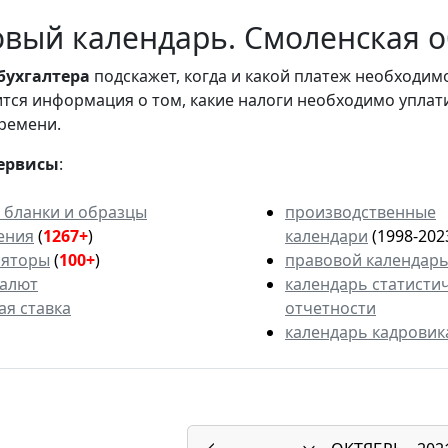
вый календарь. Смоленская об
бухгалтера
подскажет, когда и какой платеж необходи
вится информация о том, какие налоги необходимо уплат
ремени.
ервисы
:
 бланки и образцы
производственные
ения
(
1267+
)
календари
(1998-202
ляторы
(
100+
)
правовой календар
валют
календарь статисти
ая ставка
отчетности
календарь кадровик