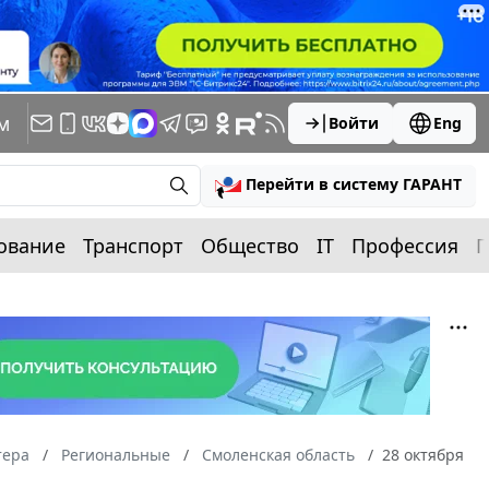
м
Войти
Eng
Перейти в систему ГАРАНТ
ование
Транспорт
Общество
IT
Профессия
П
тера
Региональные
Смоленская область
28 октября