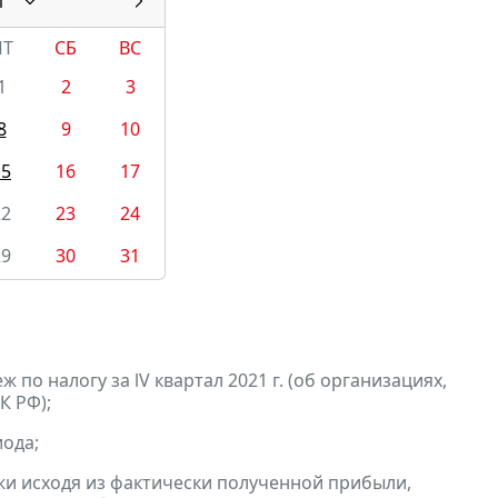
1
ПТ
СБ
ВС
1
2
3
8
9
10
15
16
17
22
23
24
29
30
31
по налогу за lV квартал 2021 г. (об организациях,
К РФ);
ода;
и исходя из фактически полученной прибыли,