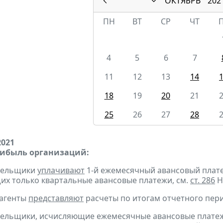
ОКТЯБРЬ
202
ПН
ВТ
СР
ЧТ
4
5
6
7
11
12
13
14
18
19
20
21
25
26
27
28
2021
рибыль организаций:
ательщики
уплачивают
1-й ежемесячный авансовый платеж 
х только квартальные авансовые платежи, см.
ст. 286
Н
 агенты
представляют
расчеты по итогам отчетного пери
тельщики, исчисляющие ежемесячные авансовые платеж