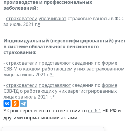
производстве и профессиональных
заболеваний:
-
страхователи
уплачивают
страховые взносы в ФСС
за июль 2021 г.
*
Индивидуальный (персонифицированный) учет
в системе обязательного пенсионного
страхования:
-
страхователи
представляют
сведения по
форме
СЗВ-М
о каждом работающем у них застрахованном
лице за июль 2021 г.
*
;
-
страхователи
представляют
сведения по
форме
СЗВ-ТД
о работающих у них зарегистрированных
лицах за июль 2021 г.
*
* Срок перенесен в соответствии со
ст. 6.1
НК РФ и
другими нормативными актами.