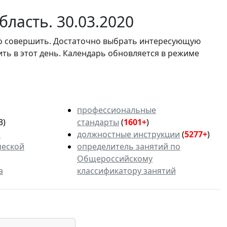
ласть. 30.03.2020
мо совершить. Достаточно выбрать интересующую
ить в этот день. Календарь обновляется в режиме
профессиональные
3)
стандарты
(
1601+
)
ь
должностные инструкции
(
5277+
)
ческой
определитель занятий по
Общероссийскому
а
классификатору занятий