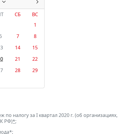
ПТ
СБ
ВС
1
6
7
8
13
14
15
20
21
22
27
28
29
по налогу за I квартал 2020 г. (об организациях,
К РФ)
*
;
иода
*
;