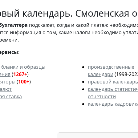
вый календарь. Смоленская об
бухгалтера
подскажет, когда и какой платеж необходи
вится информация о том, какие налоги необходимо уплат
ремени.
ервисы
:
 бланки и образцы
производственные
ения
(
1267+
)
календари
(1998-202
ляторы
(
100+
)
правовой календар
валют
календарь статисти
ая ставка
отчетности
календарь кадровик