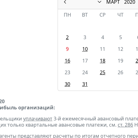
МАРТ
2020
ПН
ВТ
СР
ЧТ
2
3
4
5
9
10
11
12
16
17
18
19
23
24
25
26
30
31
20
рибыль организаций:
ательщики
уплачивают
3-й ежемесячный авансовый платеж 
х только квартальные авансовые платежи, см.
ст. 286
Н
 агенты
представляют
расчеты по итогам отчетного пер