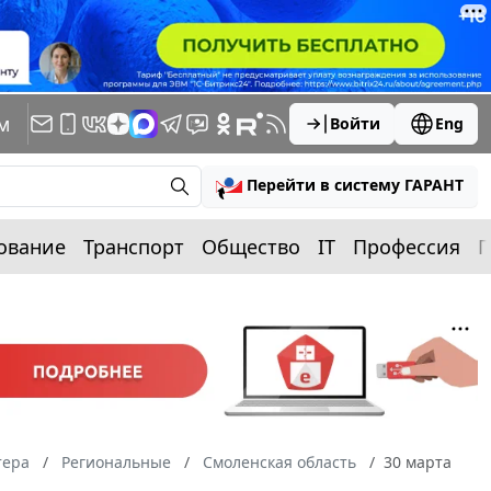
м
Войти
Eng
Перейти в систему ГАРАНТ
ование
Транспорт
Общество
IT
Профессия
П
тера
Региональные
Смоленская область
30 марта