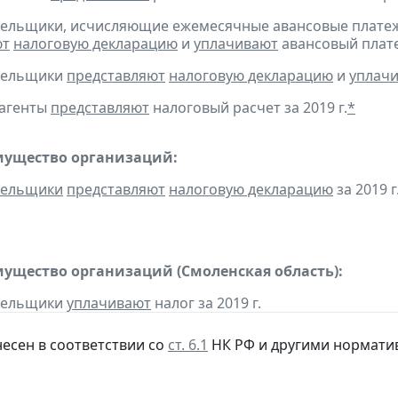
тельщики, исчисляющие ежемесячные авансовые платеж
ют
налоговую декларацию
и
уплачивают
авансовый плате
ательщики
представляют
налоговую декларацию
и
уплач
 агенты
представляют
налоговый расчет за 2019 г.
*
мущество организаций:
тельщики
представляют
налоговую декларацию
за 2019 г
мущество организаций (Смоленская область):
ательщики
уплачивают
налог за 2019 г.
несен в соответствии со
ст. 6.1
НК РФ и другими нормати