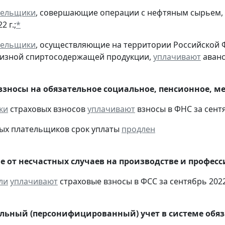
тельщики
, совершающие операции с нефтяным сырьем,
2 г.;
*
тельщики
, осуществляющие на территории Российской 
цизной спиртосодержащей продукции,
уплачивают
аванс
взносы на обязательное социальное, пенсионное, м
ки
страховых взносов
уплачивают
взносы в ФНС за сентя
ых плательщиков срок уплаты
продлен
е от несчастных случаев на производстве и профес
ли
уплачивают
страховые взносы в ФСС за сентябрь 2022
ьный (персонифицированный) учет в системе обяза