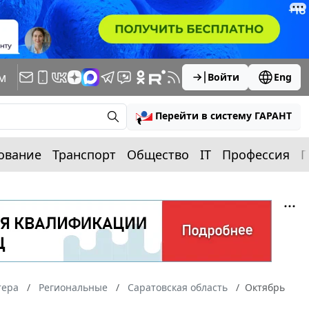
м
Войти
Eng
Перейти в систему ГАРАНТ
ование
Транспорт
Общество
IT
Профессия
П
тера
Региональные
Саратовская область
Октябрь