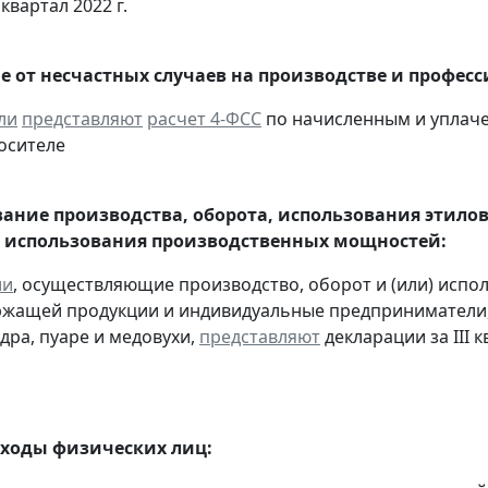
 квартал 2022 г.
е от несчастных случаев на производстве и профес
ли
представляют
расчет 4-ФСС
по начисленным и уплачен
осителе
ание производства, оборота, использования этило
 использования производственных мощностей:
ии
, осуществляющие производство, оборот и (или) испо
ржащей продукции и индивидуальные предприниматели
дра, пуаре и медовухи,
представляют
декларации за III к
оходы физических лиц: