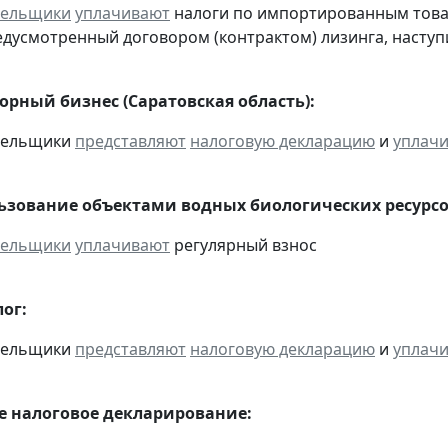
тельщики
уплачивают
налоги по импортированным товара
едусмотренный договором (контрактом) лизинга, наступ
орный бизнес (Саратовская область):
ательщики
представляют
налоговую декларацию
и
уплач
льзование объектами водных биологических ресурсо
тельщики
уплачивают
регулярный взнос
ог:
ательщики
представляют
налоговую декларацию
и
уплач
 налоговое декларирование: