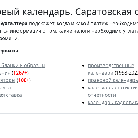
вый календарь. Саратовская о
бухгалтера
подскажет, когда и какой платеж необходи
вится информация о том, какие налоги необходимо уплат
ремени.
ервисы
:
 бланки и образцы
производственные
ения
(
1267+
)
календари
(1998-202
ляторы
(
100+
)
правовой календар
валют
календарь статисти
ая ставка
отчетности
календарь кадровик