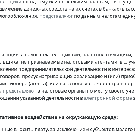
тельщики
по одному или нескольким налогам, не осуще
движение денежных средств на их счетах в банках (в ка
алогообложения,
представляют
по данным налогам един
являющиеся налогоплательщиками, налогоплательщики,
льщика, не признаваемые налоговыми агентами, в случа
влении предпринимательской деятельности в интересах
оговоров, предусматривающих реализацию и (или) приоб
миссионера (агента), или на основе договоров транспо
а
представляют
в налоговые органы по месту своего уче
ношении указанной деятельности в
электронной форме
з
егативное воздействие на окружающую среду:
анные вносить плату, за исключением субъектов малого