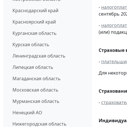
-
налогопла
Краснодарский край
сентябрь 202
Красноярский край
-
налогопла
(или) подак
Курганская область
Курская область
Страховые 
Ленинградская область
-
плательщи
Липецкая область
Для некотор
Магаданская область
Московская область
Страховани
Мурманская область
-
страховате
Ненецкий АО
Индивидуал
Нижегородская область