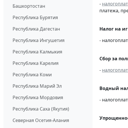
-
налогопла
Башкортостан
платежа, пр
Республика Бурятия
Республика Дагестан
Налог на иг
Республика Ингушетия
- налогопл
Республика Калмыкия
Сбор за по
Республика Карелия
-
налогопла
Республика Коми
Республика Марий Эл
Водный нал
Республика Мордовия
- налогопл
Республика Саха (Якутия)
Упрощенное
Северная Осетия-Алания