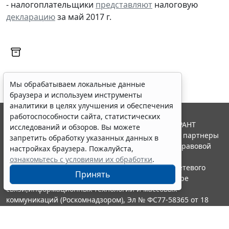
- налогоплательщики
представляют
налоговую
декларацию
за май 2017 г.
Мы обрабатываем локальные данные
браузера и используем инструменты
аналитики в целях улучшения и обеспечения
работоспособности сайта, статистических
© ООО "НПП "ГАРАНТ-СЕРВИС", 2026. Система ГАРАНТ
исследований и обзоров. Вы можете
выпускается с 1990 года. Компания "Гарант" и ее партнеры
запретить обработку указанных данных в
являются участниками Российской ассоциации правовой
настройках браузера. Пожалуйста,
информации ГАРАНТ.
ознакомьтесь с условиями их обработки
.
Портал ГАРАНТ.РУ зарегистрирован в качестве сетевого
Принять
издания Федеральной службой по надзору в сфере
связи,информационных технологий и массовых
коммуникаций (Роскомнадзором), Эл № ФС77-58365 от 18
июня 2014 года.
16+