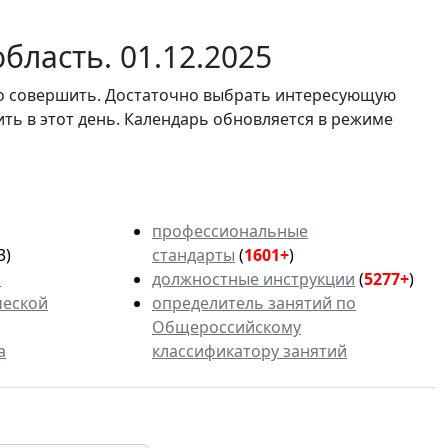
бласть. 01.12.2025
мо совершить. Достаточно выбрать интересующую
ить в этот день. Календарь обновляется в режиме
профессиональные
3)
стандарты
(
1601+
)
ь
должностные инструкции
(
5277+
)
ческой
определитель занятий по
Общероссийскому
а
классификатору занятий