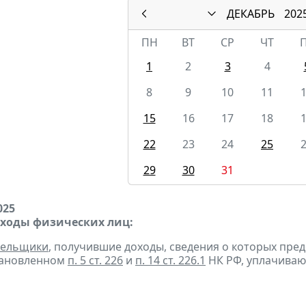
ДЕКАБРЬ
202
ПН
ВТ
СР
ЧТ
1
2
3
4
8
9
10
11
15
16
17
18
22
23
24
25
29
30
31
025
оходы физических лиц:
тельщики
, получившие доходы, сведения о которых пре
тановленном
п. 5 ст. 226
и
п. 14 ст. 226.1
НК РФ, уплачиваю