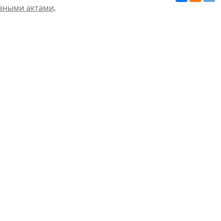
вными актами
.