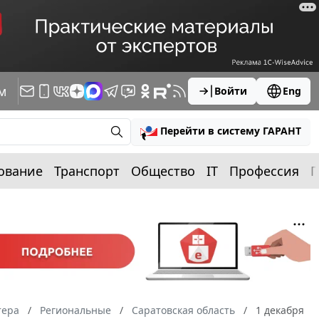
м
Войти
Eng
Перейти в систему ГАРАНТ
ование
Транспорт
Общество
IT
Профессия
П
тера
Региональные
Саратовская область
1 декабря