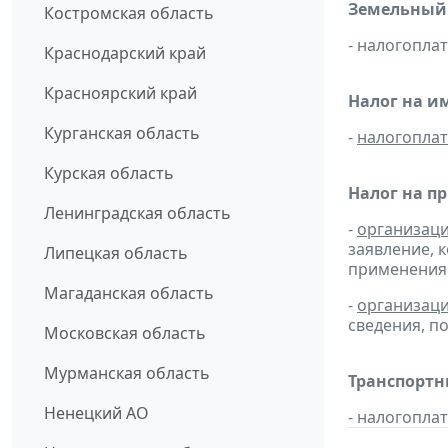
Земельный 
Костромская область
- налогопла
Краснодарский край
Красноярский край
Налог на и
Курганская область
-
налогопла
Курская область
Налог на п
Ленинградская область
-
организац
заявление, 
Липецкая область
применения 
Магаданская область
-
организац
сведения, 
Московская область
Мурманская область
Транспортны
Ненецкий АО
- налогопла