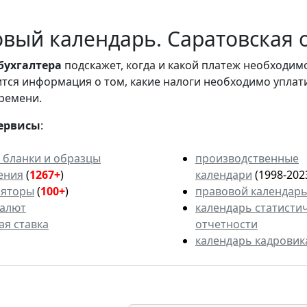
вый календарь. Саратовская о
бухгалтера
подскажет, когда и какой платеж необходи
вится информация о том, какие налоги необходимо уплат
ремени.
ервисы
:
 бланки и образцы
производственные
ения
(
1267+
)
календари
(1998-202
ляторы
(
100+
)
правовой календар
валют
календарь статисти
ая ставка
отчетности
календарь кадровик