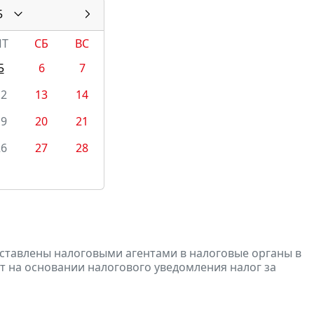
5
ПТ
СБ
ВС
5
6
7
12
13
14
19
20
21
26
27
28
дставлены налоговыми агентами в налоговые органы в
т на основании налогового уведомления налог за