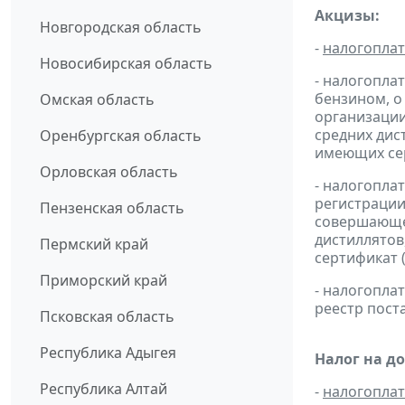
Акцизы:
Новгородская область
-
налогопла
Новосибирская область
- налогопла
бензином, о
Омская область
организации
средних дис
Оренбургская область
имеющих сер
Орловская область
- налогопла
регистрации
Пензенская область
совершающей
дистиллятов
Пермский край
сертификат 
Приморский край
- налогопл
реестр пост
Псковская область
Республика Адыгея
Налог на д
Республика Алтай
-
налогопла