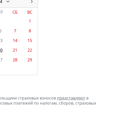
4
ПТ
СБ
ВС
1
6
7
8
13
14
15
20
21
22
27
28
29
тельщики страховых взносов
представляют
в
совых платежей по налогам, сборов, страховых