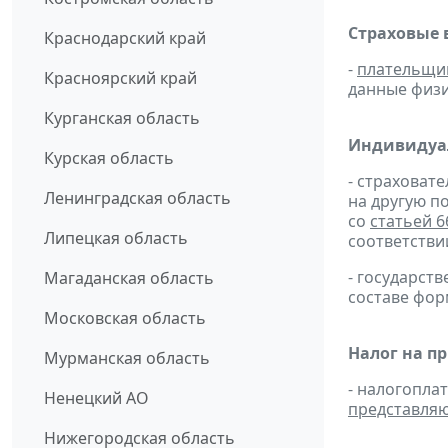
Страховые 
Краснодарский край
-
плательщи
Красноярский край
данные физич
Курганская область
Индивидуа
Курская область
- страховат
Ленинградская область
на другую п
со
статьей 6
Липецкая область
соответстви
- государс
Магаданская область
составе фо
Московская область
Налог на п
Мурманская область
- налогопла
Ненецкий АО
представля
Нижегородская область