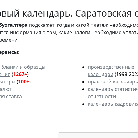
вый календарь. Саратовская о
бухгалтера
подскажет, когда и какой платеж необходи
вится информация о том, какие налоги необходимо уплат
ремени.
ервисы
:
 бланки и образцы
производственные
ения
(
1267+
)
календари
(1998-202
ляторы
(
100+
)
правовой календар
валют
календарь статисти
ая ставка
отчетности
календарь кадровик