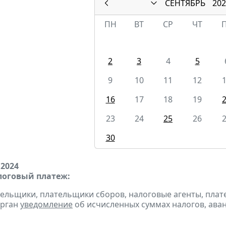
СЕНТЯБРЬ
202
ПН
ВТ
СР
ЧТ
2
3
4
5
9
10
11
12
16
17
18
19
23
24
25
26
30
 2024
оговый платеж:
тельщики, плательщики сборов, налоговые агенты, пла
орган
уведомление
об исчисленных суммах налогов, аван