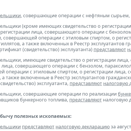
тельщики
, совершающие операции с нефтяным сырьем,
тельщики (кроме имеющих свидетельство о регистраци
 регистрации лица, совершающего операции с бензолом
, совершающей операции с этиловым спиртом, о регис
тиллятов, а также включенных в Реестр эксплуатантов 
тификат (свидетельство) эксплуатанта)
представляют
н
тельщики, имеющие свидетельство о регистрации лица
 лица, совершающего операции с бензолом, параксилол
 операции с этиловым спиртом, о регистрации лица, 
, а также включенные в Реестр эксплуатантов граждан
(свидетельство) эксплуатанта,
представляют
налоговую 
ательщики, совершающие операции по реализации
бунке
авщиков бункерного топлива,
представляют
налоговую д
обычу полезных ископаемых:
тельщики
представляют
налоговую декларацию
за август