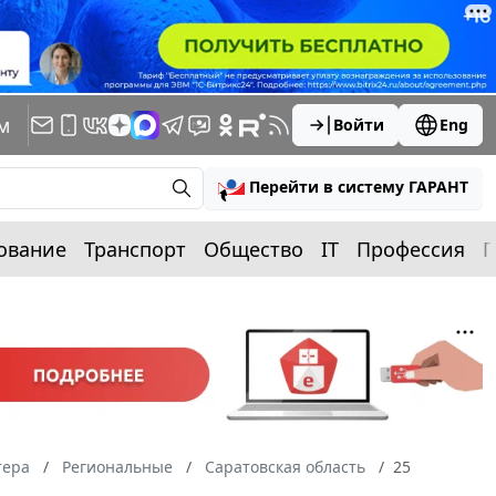
м
Войти
Eng
Перейти в систему ГАРАНТ
ование
Транспорт
Общество
IT
Профессия
П
тера
Региональные
Саратовская область
25