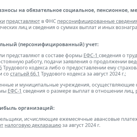
взносы на обязательное социальное, пенсионное, м
ки
представляют
в ФНС
персонифицированные сведени
еских лиц и сведения о суммах выплат и иных вознаграж
льный (персонифицированный) учет:
ели представляют в составе формы
ЕФС-1
сведения о тру
остоянную работу, подачи заявления о продолжении вед
6
Трудового кодекса либо о предоставлении ему страхов
и со
статьей 66.1
Трудового кодекса за август 2024 г.;
твенные и муниципальные учреждения, осуществляющие
рмы
ЕФС-1
сведения о размере выплат в отношении лиц, р
рибыль организаций:
тельщики, исчисляющие ежемесячные авансовые платеж
ют
налоговую декларацию
за август 2024 г.