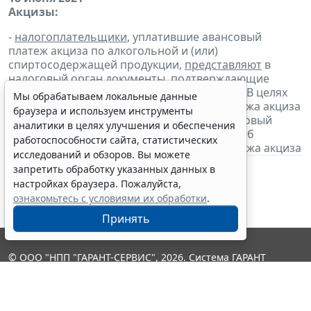
Акцизы:
-
налогоплательщики
, уплатившие авансовый
платеж акциза по алкогольной и (или)
спиртосодержащей продукции,
представляют
в
налоговый орган
документы
, подтверждающие
уплату авансового платежа за июнь 2021 г. В целях
Мы обрабатываем локальные данные
освобождения от уплаты авансового платежа акциза
браузера и используем инструменты
налогоплательщики
представляют
в налоговый
аналитики в целях улучшения и обеспечения
орган банковскую гарантию и
извещение
об
работоспособности сайта, статистических
освобождении от уплаты авансового платежа акциза
исследований и обзоров. Вы можете
запретить обработку указанных данных в
настройках браузера. Пожалуйста,
ознакомьтесь с условиями их обработки
.
Принять
© ООО "НПП "ГАРАНТ-СЕРВИС", 2026. Система ГАРАНТ
выпускается с 1990 года. Компания "Гарант" и ее партнеры
являются участниками Российской ассоциации правовой
информации ГАРАНТ.