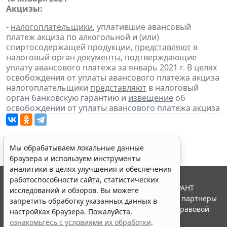
Акцизы:
-
налогоплательщики
, уплатившие авансовый
платеж акциза по алкогольной и (или)
спиртосодержащей продукции,
представляют
в
налоговый орган
документы
, подтверждающие
уплату авансового платежа за январь 2021 г. В целях
освобождения от уплаты авансового платежа акциза
налогоплательщики
представляют
в налоговый
орган банковскую гарантию и
извещение
об
освобождении от уплаты авансового платежа акциза
Мы обрабатываем локальные данные
браузера и используем инструменты
аналитики в целях улучшения и обеспечения
работоспособности сайта, статистических
© ООО "НПП "ГАРАНТ-СЕРВИС", 2026. Система ГАРАНТ
исследований и обзоров. Вы можете
выпускается с 1990 года. Компания "Гарант" и ее партнеры
запретить обработку указанных данных в
являются участниками Российской ассоциации правовой
настройках браузера. Пожалуйста,
информации ГАРАНТ.
ознакомьтесь с условиями их обработки
.