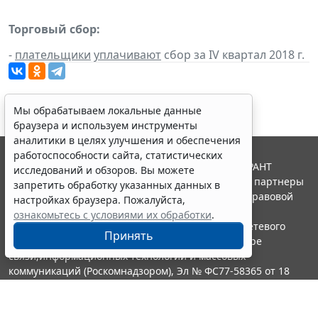
Торговый сбор:
-
плательщики
уплачивают
сбор за IV квартал 2018 г.
Мы обрабатываем локальные данные
браузера и используем инструменты
аналитики в целях улучшения и обеспечения
работоспособности сайта, статистических
© ООО "НПП "ГАРАНТ-СЕРВИС", 2026. Система ГАРАНТ
исследований и обзоров. Вы можете
выпускается с 1990 года. Компания "Гарант" и ее партнеры
запретить обработку указанных данных в
являются участниками Российской ассоциации правовой
настройках браузера. Пожалуйста,
информации ГАРАНТ.
ознакомьтесь с условиями их обработки
.
Портал ГАРАНТ.РУ зарегистрирован в качестве сетевого
Принять
издания Федеральной службой по надзору в сфере
связи,информационных технологий и массовых
коммуникаций (Роскомнадзором), Эл № ФС77-58365 от 18
июня 2014 года.
16+