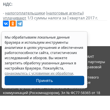
НДС:
-
налогоплательщики
(
налоговые агенты
)
уплачивают
1/3 суммы налога за I квартал 2017 г.
Мы обрабатываем локальные данные
браузера и используем инструменты
аналитики в целях улучшения и обеспечения
работоспособности сайта, статистических
© ООО "НПП "ГАРАНТ-СЕРВИС", 2026. Система ГАРАНТ
исследований и обзоров. Вы можете
выпускается с 1990 года. Компания "Гарант" и ее партнеры
запретить обработку указанных данных в
являются участниками Российской ассоциации правовой
настройках браузера. Пожалуйста,
информации ГАРАНТ.
ознакомьтесь с условиями их обработки
.
Портал ГАРАНТ.РУ зарегистрирован в качестве сетевого
Принять
издания Федеральной службой по надзору в сфере
связи,информационных технологий и массовых
коммуникаций (Роскомнадзором), Эл № ФС77-58365 от 18
июня 2014 года.
16+