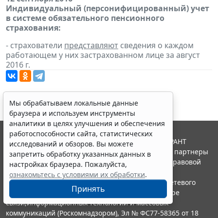
Индивидуальный (персонифицированный) учет
в системе обязательного пенсионного
страхования:
- страхователи
представляют
сведения о каждом
работающем у них застрахованном лице за август
2016 г.
Мы обрабатываем локальные данные
браузера и используем инструменты
аналитики в целях улучшения и обеспечения
работоспособности сайта, статистических
© ООО "НПП "ГАРАНТ-СЕРВИС", 2026. Система ГАРАНТ
исследований и обзоров. Вы можете
выпускается с 1990 года. Компания "Гарант" и ее партнеры
запретить обработку указанных данных в
являются участниками Российской ассоциации правовой
настройках браузера. Пожалуйста,
информации ГАРАНТ.
ознакомьтесь с условиями их обработки
.
Портал ГАРАНТ.РУ зарегистрирован в качестве сетевого
Принять
издания Федеральной службой по надзору в сфере
связи,информационных технологий и массовых
коммуникаций (Роскомнадзором), Эл № ФС77-58365 от 18