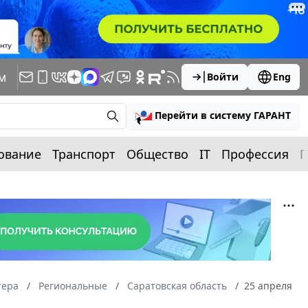
м
Войти
Eng
Перейти в систему ГАРАНТ
ование
Транспорт
Общество
IT
Профессия
П
тера
Региональные
Саратовская область
25 апреля