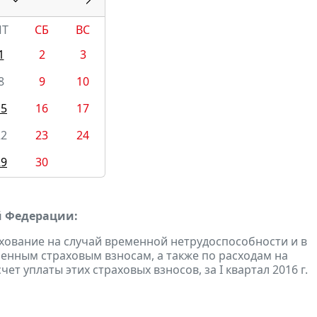
ПТ
СБ
ВС
1
2
3
8
9
10
15
16
17
22
23
24
29
30
й Федерации:
хование на случай временной нетрудоспособности и в
енным страховым взносам, а также по расходам на
т уплаты этих страховых взносов, за I квартал 2016 г.