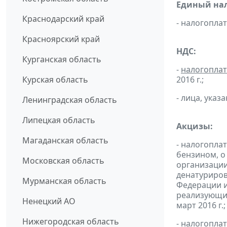
Единый нал
Краснодарский край
- налогопл
Красноярский край
НДС:
Курганская область
-
налогопла
Курская область
2016 г.;
- лица, указ
Ленинградская область
Липецкая область
Акцизы:
Магаданская область
- налогопла
бензином, о
Московская область
организации
денатуриров
Мурманская область
Федерации и
реализующих
Ненецкий АО
март 2016 г.;
Нижегородская область
- налогопла