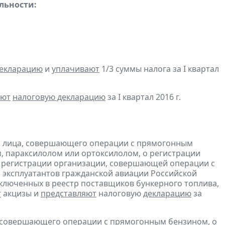
льности:
декларацию
и
уплачивают
1/3 суммы налога за I квартал
яют
налоговую декларацию
за I квартал 2016 г.
и лица, совершающего операции с прямогонным
, параксилолом или ортоксилолом, о регистрации
 регистрации организации, совершающей операции с
 эксплуатантов гражданской авиации Российской
включенных в реестр поставщиков бункерного топлива,
т
акцизы и
представляют
налоговую
декларацию
за
, совершающего операции с прямогонным бензином, о