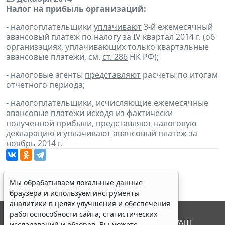
Налог на прибыль организаций:
- налогоплательщики
уплачивают
3-й ежемесячный
авансовый платеж по налогу за IV квартал 2014 г. (об
организациях, уплачивающих только квартальные
авансовые платежи, см.
ст. 286
НК РФ);
- налоговые агенты
представляют
расчеты по итогам
отчетного периода;
- налогоплательщики, исчисляющие ежемесячные
авансовые платежи исходя из фактически
полученной прибыли,
представляют
налоговую
декларацию
и
уплачивают
авансовый платеж за
ноябрь 2014 г.
Мы обрабатываем локальные данные
браузера и используем инструменты
аналитики в целях улучшения и обеспечения
работоспособности сайта, статистических
© ООО "НПП "ГАРАНТ-СЕРВИС", 2026. Система ГАРАНТ
исследований и обзоров. Вы можете