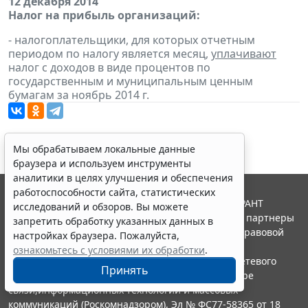
12 декабря 2014
Налог на прибыль организаций:
- налогоплательщики, для которых отчетным
периодом по налогу является месяц,
уплачивают
налог с доходов в виде процентов по
государственным и муниципальным ценным
бумагам за ноябрь 2014 г.
Мы обрабатываем локальные данные
браузера и используем инструменты
аналитики в целях улучшения и обеспечения
работоспособности сайта, статистических
© ООО "НПП "ГАРАНТ-СЕРВИС", 2026. Система ГАРАНТ
исследований и обзоров. Вы можете
выпускается с 1990 года. Компания "Гарант" и ее партнеры
запретить обработку указанных данных в
являются участниками Российской ассоциации правовой
настройках браузера. Пожалуйста,
информации ГАРАНТ.
ознакомьтесь с условиями их обработки
.
Портал ГАРАНТ.РУ зарегистрирован в качестве сетевого
Принять
издания Федеральной службой по надзору в сфере
связи,информационных технологий и массовых
коммуникаций (Роскомнадзором), Эл № ФС77-58365 от 18