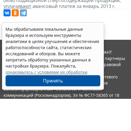
(или) подакцизной спиртосодержащей продукции,
уплачивают
авансовый платеж за январь 2013 г.
Мы обрабатываем локальные данные
браузера и используем инструменты
аналитики в целях улучшения и обеспечения
работоспособности сайта, статистических
© ООО "НПП "ГАРАНТ-СЕРВИС", 2026. Система ГАРАНТ
исследований и обзоров. Вы можете
выпускается с 1990 года. Компания "Гарант" и ее партнеры
запретить обработку указанных данных в
являются участниками Российской ассоциации правовой
настройках браузера. Пожалуйста,
информации ГАРАНТ.
ознакомьтесь с условиями их обработки
.
Портал ГАРАНТ.РУ зарегистрирован в качестве сетевого
Принять
издания Федеральной службой по надзору в сфере
связи,информационных технологий и массовых
коммуникаций (Роскомнадзором), Эл № ФС77-58365 от 18
июня 2014 года.
16+
Контакты
8-800-200-88-88