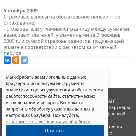
5 ноября 2009
Страховые взносы на обязательное пенсионное
страхование:
- страхователи уплачивают разницу между суммами
авансовых платежей, уплаченными за 9 месяцев
2009 г., и суммой страховых взносов, подлежащей
уплате в соответствии с расчетом за отчетный
период
Мы обрабатываем локальные данные
браузера и используем инструменты
аналитики в целях улучшения и обеспечения
работоспособности сайта, статистических
© ООО "НПП "ГАРАНТ-СЕРВИС", 2026. Система ГАРАНТ
исследований и обзоров. Вы можете
выпускается с 1990 года. Компания "Гарант" и ее партнеры
запретить обработку указанных данных в
являются участниками Российской ассоциации правовой
настройках браузера. Пожалуйста,
информации ГАРАНТ.
ознакомьтесь с условиями их обработки
.
Портал ГАРАНТ.РУ зарегистрирован в качестве сетевого
Принять
издания Федеральной службой по надзору в сфере