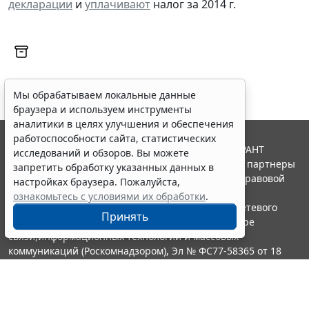
декларации
и
уплачивают
налог за 2014 г.
Мы обрабатываем локальные данные
браузера и используем инструменты
аналитики в целях улучшения и обеспечения
работоспособности сайта, статистических
© ООО "НПП "ГАРАНТ-СЕРВИС", 2026. Система ГАРАНТ
исследований и обзоров. Вы можете
выпускается с 1990 года. Компания "Гарант" и ее партнеры
запретить обработку указанных данных в
являются участниками Российской ассоциации правовой
настройках браузера. Пожалуйста,
информации ГАРАНТ.
ознакомьтесь с условиями их обработки
.
Портал ГАРАНТ.РУ зарегистрирован в качестве сетевого
Принять
издания Федеральной службой по надзору в сфере
связи,информационных технологий и массовых
коммуникаций (Роскомнадзором), Эл № ФС77-58365 от 18
июня 2014 года.
16+