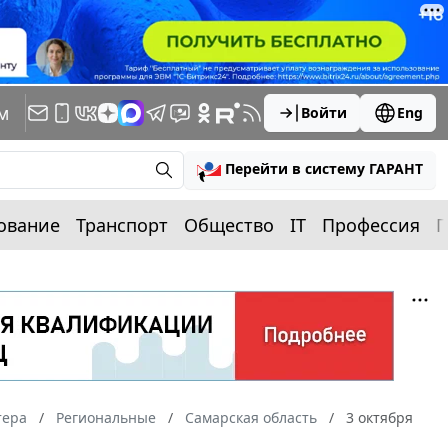
м
Войти
Eng
Перейти в систему ГАРАНТ
ование
Транспорт
Общество
IT
Профессия
П
тера
Региональные
Самарская область
3 октября