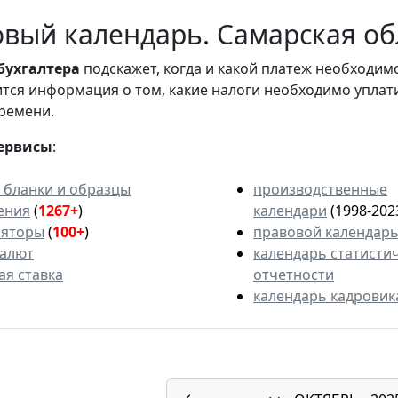
вый календарь. Самарская обл
бухгалтера
подскажет, когда и какой платеж необходи
вится информация о том, какие налоги необходимо уплат
ремени.
ервисы
:
 бланки и образцы
производственные
ения
(
1267+
)
календари
(1998-202
ляторы
(
100+
)
правовой календар
валют
календарь статисти
ая ставка
отчетности
календарь кадровик