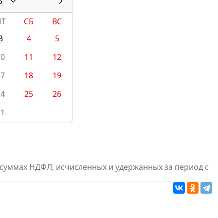
5
ПТ
СБ
ВС
3
4
5
10
11
12
17
18
19
24
25
26
31
суммах НДФЛ, исчисленных и удержанных за период с