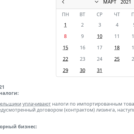
МАРТ
2021
ПН
ВТ
СР
ЧТ
1
2
3
4
8
9
10
11
15
16
17
18
22
23
24
25
29
30
31
21
налоги:
тельщики
уплачивают
налоги по импортированным товара
едусмотренный договором (контрактом) лизинга, наступ
горный бизнес: