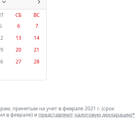
ПТ
СБ
ВС
5
6
7
12
13
14
19
20
21
26
27
28
м, принятым на учет в феврале 2021 г. (срок
ил в феврале) и
представляют
налоговую декларацию
*