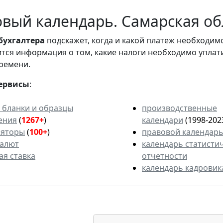
вый календарь. Самарская обл
бухгалтера
подскажет, когда и какой платеж необходи
вится информация о том, какие налоги необходимо уплат
ремени.
ервисы
:
 бланки и образцы
производственные
ения
(
1267+
)
календари
(1998-202
ляторы
(
100+
)
правовой календар
валют
календарь статисти
ая ставка
отчетности
календарь кадровик