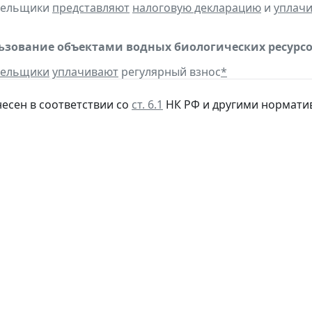
ательщики
представляют
налоговую декларацию
и
уплач
льзование объектами водных биологических ресурсо
тельщики
уплачивают
регулярный взнос
*
несен в соответствии со
ст. 6.1
НК РФ и другими нормати