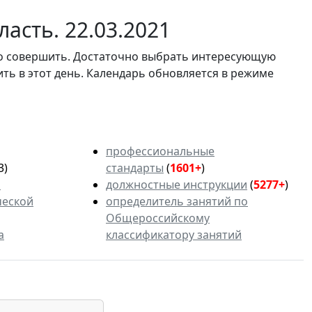
асть. 22.03.2021
мо совершить. Достаточно выбрать интересующую
ить в этот день. Календарь обновляется в режиме
профессиональные
3)
стандарты
(
1601+
)
ь
должностные инструкции
(
5277+
)
ческой
определитель занятий по
Общероссийскому
а
классификатору занятий