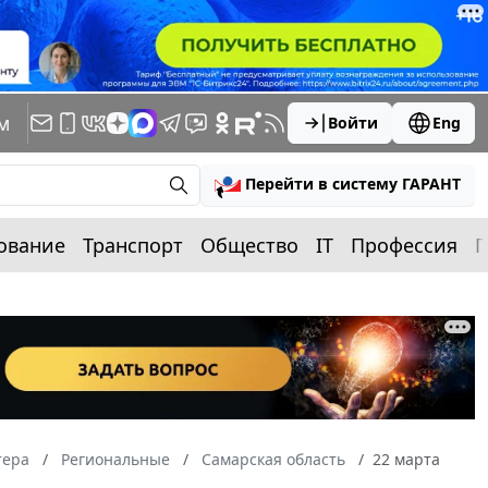
м
Войти
Eng
Перейти в систему ГАРАНТ
ование
Транспорт
Общество
IT
Профессия
П
тера
Региональные
Самарская область
22 марта