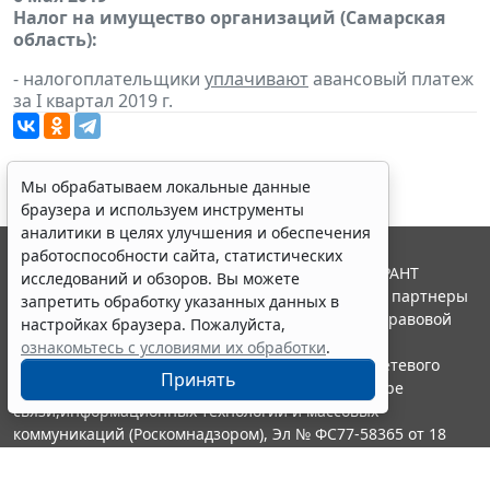
Налог на имущество организаций (Самарская
область):
- налогоплательщики
уплачивают
авансовый платеж
за I квартал 2019 г.
Мы обрабатываем локальные данные
браузера и используем инструменты
аналитики в целях улучшения и обеспечения
работоспособности сайта, статистических
© ООО "НПП "ГАРАНТ-СЕРВИС", 2026. Система ГАРАНТ
исследований и обзоров. Вы можете
выпускается с 1990 года. Компания "Гарант" и ее партнеры
запретить обработку указанных данных в
являются участниками Российской ассоциации правовой
настройках браузера. Пожалуйста,
информации ГАРАНТ.
ознакомьтесь с условиями их обработки
.
Портал ГАРАНТ.РУ зарегистрирован в качестве сетевого
Принять
издания Федеральной службой по надзору в сфере
связи,информационных технологий и массовых
коммуникаций (Роскомнадзором), Эл № ФС77-58365 от 18
июня 2014 года.