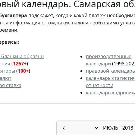
вый календарь. Самарская обл
бухгалтера
подскажет, когда и какой платеж необходи
вится информация о том, какие налоги необходимо уплат
ремени.
ервисы
:
 бланки и образцы
производственные
ения
(
1267+
)
календари
(1998-202
ляторы
(
100+
)
правовой календар
валют
календарь статисти
ая ставка
отчетности
календарь кадровик
ИЮЛЬ
2018