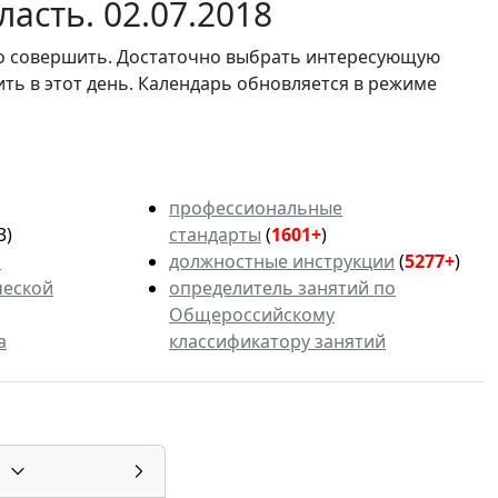
асть. 02.07.2018
мо совершить. Достаточно выбрать интересующую
ить в этот день. Календарь обновляется в режиме
профессиональные
3)
стандарты
(
1601+
)
ь
должностные инструкции
(
5277+
)
ческой
определитель занятий по
Общероссийскому
а
классификатору занятий