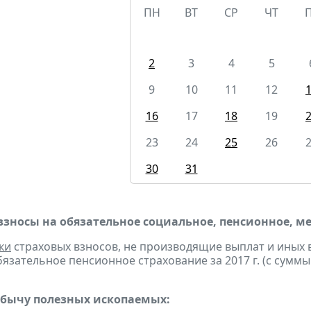
ПН
ВТ
СР
ЧТ
2
3
4
5
9
10
11
12
16
17
18
19
23
24
25
26
30
31
взносы на обязательное социальное, пенсионное, м
ки
страховых взносов, не производящие выплат и иных
бязательное пенсионное страхование за 2017 г. (с сумм
обычу полезных ископаемых: