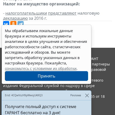
Налог на имущество организаций:
-
налогоплательщики
представляют
налоговую
декларацию
за 2016 г.
Мы обрабатываем локальные данные
браузера и используем инструменты
аналитики в целях улучшения и обеспечения
работоспособности сайта, статистических
исследований и обзоров. Вы можете
запретить обработку указанных данных в
© ООО "НПП "ГАРАНТ-СЕРВИС", 2026. Система ГАРАНТ
настройках браузера. Пожалуйста,
выпускается с 1990 года. Компания "Гарант" и ее партнеры
ознакомьтесь с условиями их обработки
.
являются участниками Российской ассоциации правовой
информации ГАРАНТ.
Принять
Портал ГАРАНТ.РУ зарегистрирован в качестве сетевого
издания Федеральной службой по надзору в сфере
связи,информационных технологий и массовых
Erid: 4CQwVszH9pWwojUA9Q3
Реклама
коммуникаций (Роскомнадзором), Эл № ФС77-58365 от 18
июня 2014 года.
Получите полный доступ к системе
16+
ГАРАНТ бесплатно на 3 дня!