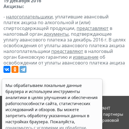
19 декабря 2016
Акцизы:
-
налогоплательщики
, уплатившие авансовый
платеж акциза по алкогольной и (или)
спиртосодержащей продукции,
представляют
в
налоговый орган
документы
, подтверждающие
уплату авансового платежа за декабрь 2016 г. В целях
освобождения от уплаты авансового платежа акциза
налогоплательщики
представляют
в налоговый
орган банковскую гарантию и
извещение
об
освобождении от уплаты авансового платежа акциза
Мы обрабатываем локальные данные
браузера и используем инструменты
аналитики в целях улучшения и обеспечения
работоспособности сайта, статистических
© ООО "НПП "ГАРАНТ-СЕРВИС", 2026. Система ГАРАНТ
исследований и обзоров. Вы можете
выпускается с 1990 года. Компания "Гарант" и ее партнеры
запретить обработку указанных данных в
являются участниками Российской ассоциации правовой
настройках браузера. Пожалуйста,
информации ГАРАНТ.
ознакомьтесь с условиями их обработки
.