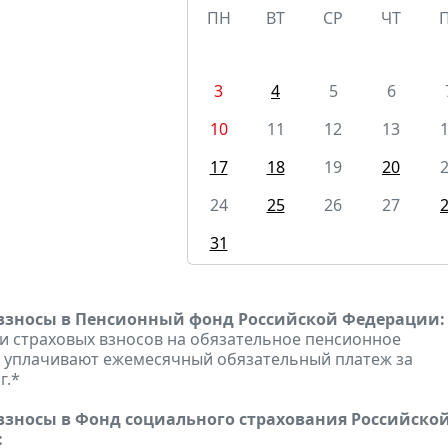
ПН
ВТ
СР
ЧТ
3
4
5
6
10
11
12
13
17
18
19
20
24
25
26
27
31
взносы в Пенсионный фонд Российской Федерации:
 страховых взносов на обязательное пенсионное
 уплачивают ежемесячный обязательный платеж за
г.*
взносы в Фонд социального страхования Российско
: