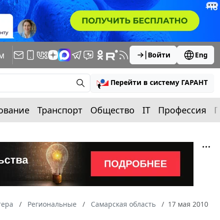
м
Войти
Eng
Перейти в систему ГАРАНТ
ование
Транспорт
Общество
IT
Профессия
П
тера
Региональные
Самарская область
17 мая 2010