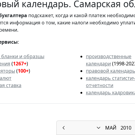
вый календарь. Самарская обл
бухгалтера
подскажет, когда и какой платеж необходи
вится информация о том, какие налоги необходимо уплат
ремени.
ервисы
:
 бланки и образцы
производственные
ения
(
1267+
)
календари
(1998-202
ляторы
(
100+
)
правовой календар
валют
календарь статисти
ая ставка
отчетности
календарь кадровик
МАЙ
2010