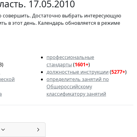
асть. 17.05.2010
мо совершить. Достаточно выбрать интересующую
ить в этот день. Календарь обновляется в режиме
профессиональные
3)
стандарты
(
1601+
)
ь
должностные инструкции
(
5277+
)
ческой
определитель занятий по
Общероссийскому
а
классификатору занятий