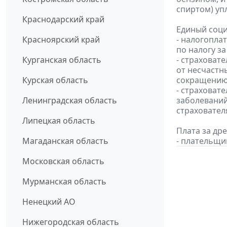
спиртом) уп
Краснодарский край
Единый соци
Красноярский край
- налогопла
по налогу за
Курганская область
- страховат
от несчастн
Курская область
сокращению 
- страховат
Ленинградская область
заболеваний
страховател
Липецкая область
Плата за др
Магаданская область
- плательщи
Московская область
Мурманская область
Ненецкий АО
Нижегородская область