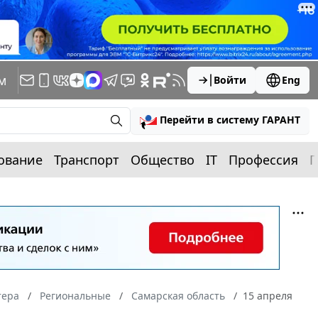
м
Войти
Eng
Перейти в систему ГАРАНТ
ование
Транспорт
Общество
IT
Профессия
П
тера
Региональные
Самарская область
15 апреля