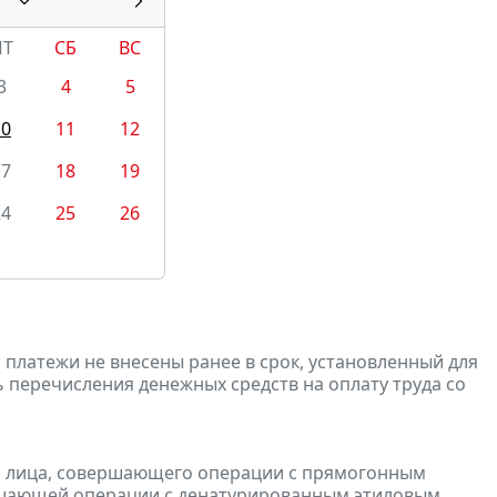
ПТ
СБ
ВС
3
4
5
10
11
12
17
18
19
24
25
26
 платежи не внесены ранее в срок, установленный для
ень перечисления денежных средств на оплату труда со
и лица, совершающего операции с прямогонным
ершающей операции с денатурированным этиловым