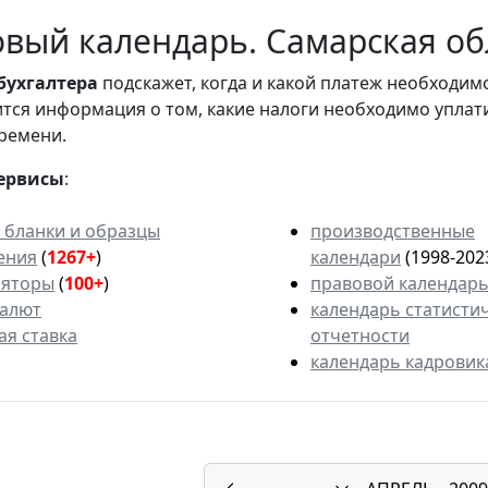
вый календарь. Самарская обл
бухгалтера
подскажет, когда и какой платеж необходи
вится информация о том, какие налоги необходимо уплат
ремени.
ервисы
:
 бланки и образцы
производственные
ения
(
1267+
)
календари
(1998-202
ляторы
(
100+
)
правовой календар
валют
календарь статисти
ая ставка
отчетности
календарь кадровик