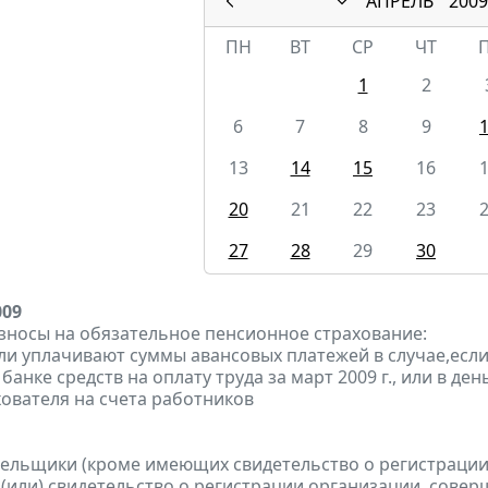
АПРЕЛЬ
2009
ПН
ВТ
СР
ЧТ
1
2
6
7
8
9
13
14
15
16
20
21
22
23
27
28
29
30
009
зносы на обязательное пенсионное страхование:
ели уплачивают суммы авансовых платежей в случае,если
банке средств на оплату труда за март 2009 г., или в д
хователя на счета работников
тельщики (кроме имеющих свидетельство о регистраци
 (или) свидетельство о регистрации организации, сов