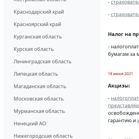
-
страховате
Краснодарский край
-
страховате
Красноярский край
Налог на п
Курганская область
- налогопл
Курская область
бумагам за м
Ленинградская область
Липецкая область
18 июня 2021
Акцизы:
Магаданская область
-
налогопла
Московская область
представля
Мурманская область
освобождени
гарантию и
Ненецкий АО
Нижегородская область