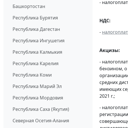
- налогопл
Башкортостан
Республика Бурятия
НДС:
Республика Дагестан
-
налогопла
Республика Ингушетия
Акцизы:
Республика Калмыкия
- налогопла
Республика Карелия
бензином, о
Республика Коми
организации
средних дис
Республика Марий Эл
имеющих сер
2021 г.;
Республика Мордовия
- налогопла
Республика Саха (Якутия)
регистрации
Северная Осетия-Алания
совершающей