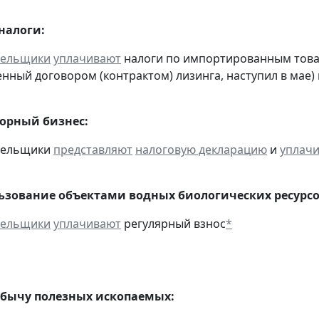
налоги:
тельщики
уплачивают
налоги по импортированным товара
нный договором (контрактом) лизинга, наступил в мае)
горный бизнес:
ательщики
представляют
налоговую декларацию
и
уплач
льзование объектами водных биологических ресурсо
тельщики
уплачивают
регулярный взнос
*
обычу полезных ископаемых: