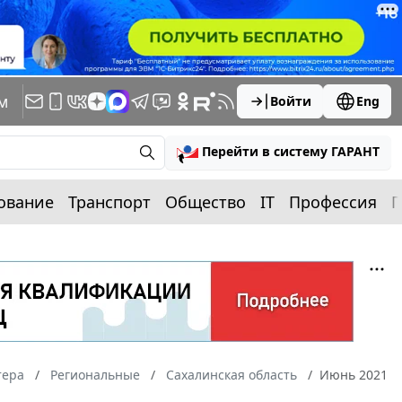
м
Войти
Eng
Перейти в систему ГАРАНТ
ование
Транспорт
Общество
IT
Профессия
П
тера
Региональные
Сахалинская область
Июнь 2021