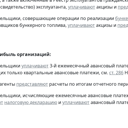
, а также включенные в Реестр эксплуатантов граждан
(свидетельство) эксплуатанта,
уплачивают
акцизы и
пре
ательщики, совершающие операции по реализации
бунке
авщиков бункерного топлива,
уплачивают
акцизы и
пред
рибыль организаций:
ательщики
уплачивают
3-й ежемесячный авансовый платеж 
х только квартальные авансовые платежи, см.
ст. 286
Н
 агенты
представляют
расчеты по итогам отчетного пери
тельщики, исчисляющие ежемесячные авансовые платеж
ют
налоговую декларацию
и
уплачивают
авансовый платеж