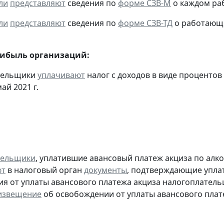
ли
представляют
сведения по
форме СЗВ-М
о каждом раб
ли
представляют
сведения по
форме СЗВ-ТД
о работающих
рибыль организаций:
ательщики
уплачивают
налог с доходов в виде проценто
ай 2021 г.
тельщики
, уплатившие авансовый платеж акциза по алк
ют
в налоговый орган
документы
, подтверждающие уплату
я от уплаты авансового платежа акциза налогоплател
извещение
об освобождении от уплаты авансового плат