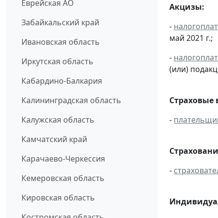
Еврейская АО
Акцизы:
Забайкальский край
-
налогопла
май 2021 г.;
Ивановская область
-
налогопла
Иркутская область
(или) подак
Кабардино-Балкария
Калининградская область
Страховые 
Калужская область
-
плательщи
Камчатский край
Страховани
Карачаево-Черкессия
-
страховате
Кемеровская область
Кировская область
Индивидуал
Костромская область