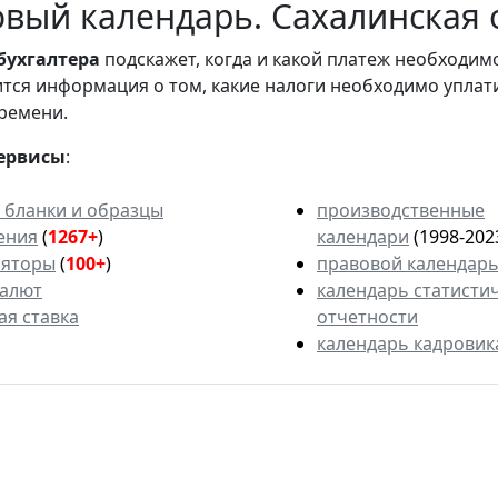
вый календарь. Сахалинская 
бухгалтера
подскажет, когда и какой платеж необходи
вится информация о том, какие налоги необходимо уплат
ремени.
ервисы
:
 бланки и образцы
производственные
ения
(
1267+
)
календари
(1998-202
ляторы
(
100+
)
правовой календар
валют
календарь статисти
ая ставка
отчетности
календарь кадровик