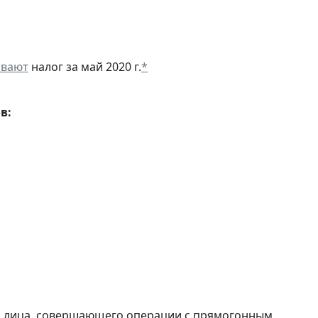
ивают
налог за май 2020 г.
*
в:
и лица, совершающего операции с прямогонным