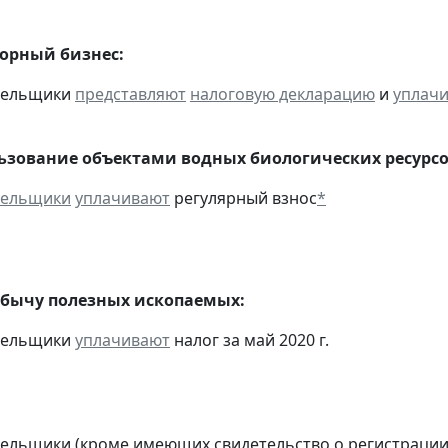
горный бизнес:
ательщики
представляют
налоговую декларацию
и
уплач
льзование объектами водных биологических ресурсо
тельщики
уплачивают
регулярный взнос
*
обычу полезных ископаемых:
ательщики
уплачивают
налог за май 2020 г.
тельщики (кроме имеющих свидетельство о регистраци