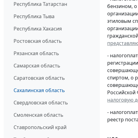
Республика Татарстан
бензином, о
организации
Республика Тыва
этиловым сп
организации
Республика Хакасия
гражданской
Ростовская область
представля
Рязанская область
- налогопла
регистрации
Самарская область
совершающей
спиртом, о 
Саратовская область
совершающей
Сахалинская область
Российской 
налоговую 
Свердловская область
- налогопл
Смоленская область
реестр пост
Ставропольский край