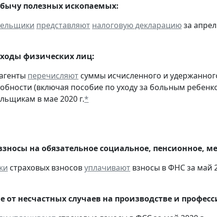
обычу полезных ископаемых:
тельщики
представляют
налоговую декларацию
за апрель
оходы физических лиц:
 агенты
перечисляют
суммы исчисленного и удержанного
обности (включая пособие по уходу за больным ребенко
льщикам в мае 2020 г.
*
взносы на обязательное социальное, пенсионное, м
ки
страховых взносов
уплачивают
взносы в ФНС за май 2
е от несчастных случаев на производстве и профес