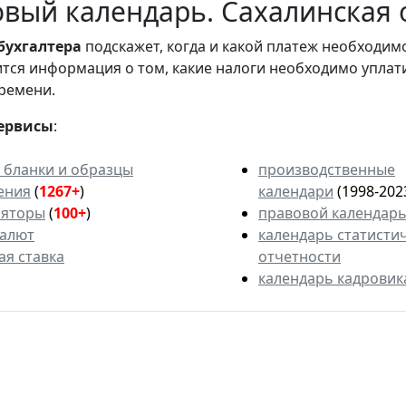
вый календарь. Сахалинская 
бухгалтера
подскажет, когда и какой платеж необходи
вится информация о том, какие налоги необходимо уплат
ремени.
ервисы
:
 бланки и образцы
производственные
ения
(
1267+
)
календари
(1998-202
ляторы
(
100+
)
правовой календар
валют
календарь статисти
ая ставка
отчетности
календарь кадровик