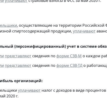
ли
уплачивают
страховые взносы в ФСС за май 2020 г.
тельщики
, осуществляющие на территории Российской 
цизной спиртосодержащей продукции,
уплачивают
аванс
ьный (персонифицированный) учет в системе обяза
ли
представляют
сведения по
форме СЗВ-М
о каждом раб
ли
представляют
сведения по
форме СЗВ-ТД
о работающих
рибыль организаций:
ательщики
уплачивают
налог с доходов в виде проценто
ай 2020 г.