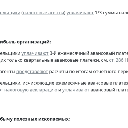
тельщики
(
налоговые агенты
)
уплачивают
1/3 суммы налог
рибыль организаций:
ательщики
уплачивают
3-й ежемесячный авансовый платеж 
х только квартальные авансовые платежи, см.
ст. 286
Н
 агенты
представляют
расчеты по итогам отчетного пер
тельщики, исчисляющие ежемесячные авансовые платеж
ют
налоговую декларацию
и
уплачивают
авансовый платеж
обычу полезных ископаемых: