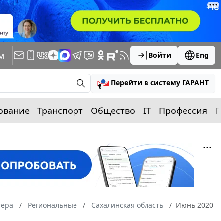
м
Войти
Eng
Перейти в систему ГАРАНТ
ование
Транспорт
Общество
IT
Профессия
П
тера
Региональные
Сахалинская область
Июнь 2020