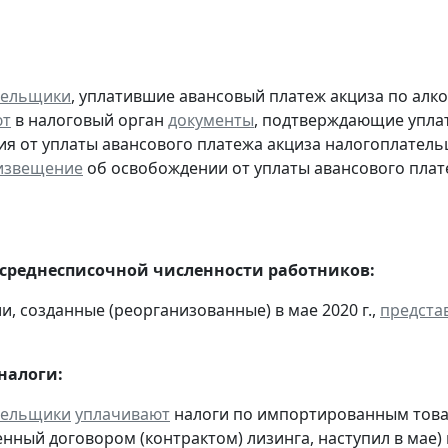
тельщики
, уплатившие авансовый платеж акциза по алк
ют
в налоговый орган
документы
, подтверждающие уплату
я от уплаты авансового платежа акциза налогоплател
извещение
об освобождении от уплаты авансового плат
 среднесписочной численности работников:
и, созданные (реорганизованные) в мае 2020 г.,
предста
налоги:
тельщики
уплачивают
налоги по импортированным товара
нный договором (контрактом) лизинга, наступил в мае)