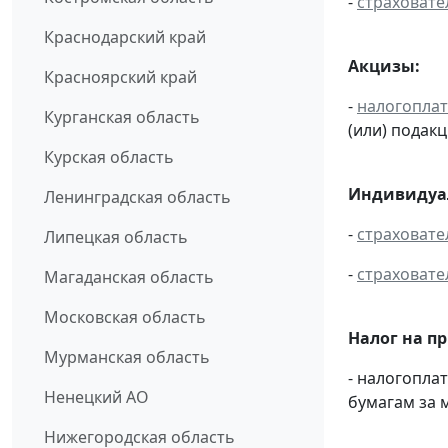
-
страховате
Краснодарский край
Акцизы:
Красноярский край
-
налогопла
Курганская область
(или) подак
Курская область
Индивидуал
Ленинградская область
-
страховате
Липецкая область
-
страховате
Магаданская область
Московская область
Налог на п
Мурманская область
- налогопл
Ненецкий АО
бумагам за м
Нижегородская область