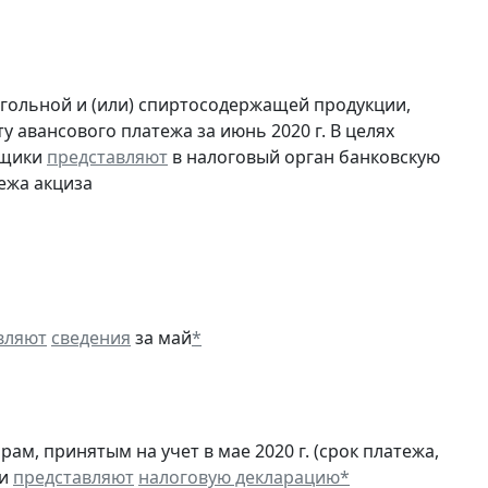
огольной и (или) спиртосодержащей продукции,
 авансового платежа за июнь 2020 г. В целях
ьщики
представляют
в налоговый орган банковскую
ежа акциза
вляют
сведения
за май
*
м, принятым на учет в мае 2020 г. (срок платежа,
 и
представляют
налоговую декларацию
*